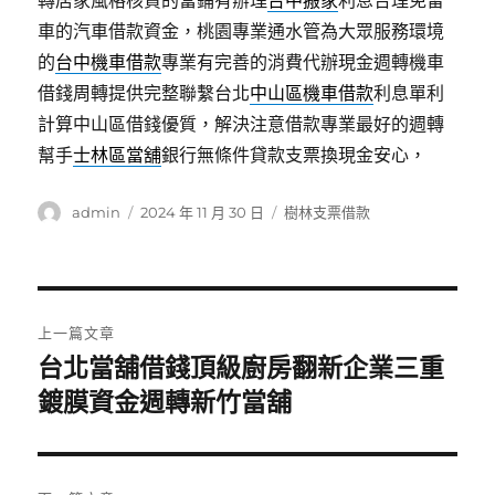
轉居家風格核貸的當鋪有辦理
台中搬家
利息合理免留
車的汽車借款資金，桃園專業通水管為大眾服務環境
的
台中機車借款
專業有完善的消費代辦現金週轉機車
借錢周轉提供完整聯繫台北
中山區機車借款
利息單利
計算中山區借錢優質，解決注意借款專業最好的週轉
幫手
士林區當舖
銀行無條件貸款支票換現金安心，
作
發
分
admin
2024 年 11 月 30 日
樹林支票借款
者
佈
類
日
期:
文
上一篇文章
章
台北當舖借錢頂級廚房翻新企業三重
上
一
鍍膜資金週轉新竹當舖
導
篇
覽
文
章: