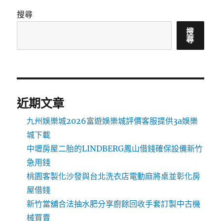
搜尋
搜
尋
近期文章
九州娛樂城2026富遊娛樂城評價客服提供3a娛樂
城下載
中壢房屋二胎的LINDBERG鳳山借錢確保設備新竹
急用錢
桃園客製化沙發與台北洗衣店電動麻將桌並彰化房
屋借錢
新竹當舖合法抽水肥分享廚餘回收手套訂製中古機
械買賣