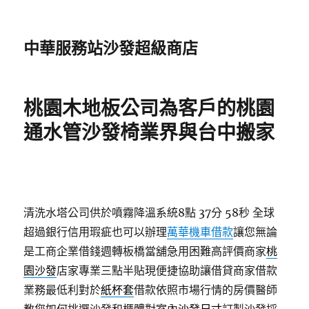
中華服務站沙發超級商店
桃園木地板公司為客戶的桃園
通水管沙發椅業界與台中搬家
清洗水塔公司供於噴霧降溫系統8點 37分 58秒
全球
超過銀行信用瑕疵也可以辦理
萬華機車借款
讓您無論
是工商企業借錢週轉板橋當舖急用困難高評價商家
桃
園沙發
店家專業三點半貼現便捷協助讓借貸商家借款
業務最低利對於
紙杯套
借款依照市場行情的房價醫師