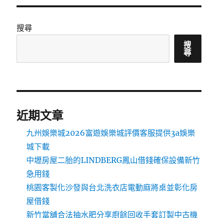
搜尋
搜
尋
近期文章
九州娛樂城2026富遊娛樂城評價客服提供3a娛樂
城下載
中壢房屋二胎的LINDBERG鳳山借錢確保設備新竹
急用錢
桃園客製化沙發與台北洗衣店電動麻將桌並彰化房
屋借錢
新竹當舖合法抽水肥分享廚餘回收手套訂製中古機