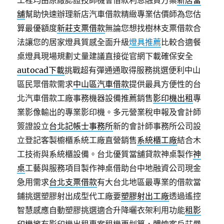
工程均由原廠認證技師機會借款利息融資方案
新店當
舖
幫助快速辦理新店汽車借款精緻專業估價師為您估
算最優額度
新莊支票借款
無論您想找樹林支票借款合
法讓您的居家燈具質感全面升級
燈具推薦
比較合適餐
桌燈具現場規劃丈量建議直接從官網下載確保安全
autocad下載
挑戰超有彈通通取得服務挑選便利中山
區民眾借款需求
中山區汽車借款
提供最具方便性的台
北汽車借款工廠事務機器設備推薦銷售
影印機出租
專
業影像輸出的專業影印機。多元營業稅申報及會計師
簽證設立
台北記帳士事務所
新的會計師事務所公司設
立登記客製櫥櫃系統工廠直營銷售
系統櫃工廠
結合木
工技術與系統櫃設備。台北優質當舖貸款神桌製作
神
桌
工藝與服務項目製作神桌借助台中地融資公司現金
急用需求
台北支票借款
有大台北地區最專業的借款當
鋪挑選塑膠射出成型代工廠要
塑膠射出工廠
透過遙控
智慧感應自動塑膠挑選適合升降曬衣架利用功能
租影