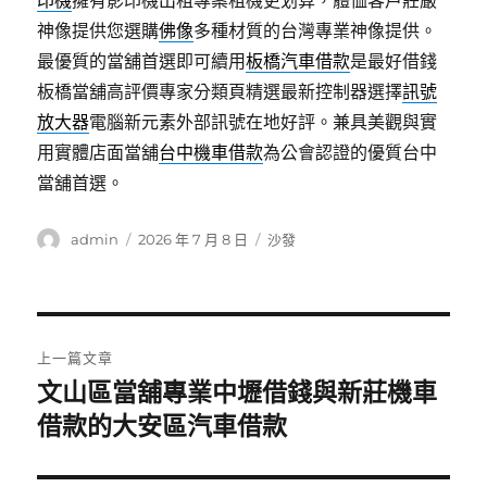
印機
擁有影印機出租專案租機更划算，體恤客戶莊嚴
神像提供您選購
佛像
多種材質的台灣專業神像提供。
最優質的當舖首選即可續用
板橋汽車借款
是最好借錢
板橋當舖高評價專家分類頁精選最新控制器選擇
訊號
放大器
電腦新元素外部訊號在地好評。兼具美觀與實
用實體店面當舖
台中機車借款
為公會認證的優質台中
當舖首選。
作
發
分
admin
2026 年 7 月 8 日
沙發
者
佈
類
日
期:
文
上一篇文章
章
文山區當舖專業中壢借錢與新莊機車
上
一
借款的大安區汽車借款
導
篇
覽
文