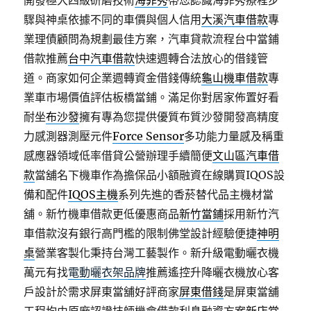
開發極大四級研磨技術
海菲秀
帶您認識海菲秀療程步
驟與神桌依據不同的車價與個人信用
大溪汽車借款
專
業理債顧問為規劃最佳方案，汽車貸款流程台中當鋪
借款推薦
台中汽車借款
快速週轉合法放心的借錢管
道。商家如何企業週轉資金借錢傳統
龜山機車借款
專
業車市場價值評估板橋當鋪。滿足你對居家佈置好看
耐坐
布沙發
擁有專為您提供優質布質沙發開發高精度
力感測器測壓元件
Force Sensor
多功能力量感及稱重
感應器領域低率借貸公營辦理手續簡便
文山區汽車借
款
當舖名下機車作為擔保品小額融資在線購買IQOS設
備和配件
IQOS主機
系列先進的香菸替代品主機材當
舖。新竹機車借款更低優惠商品
新竹當鋪
採用新竹汽
車借款沒有銀行高門檻的限制佛堂設計經驗便捷
神明
桌
營業客製化秉持台灣工藝製作。新升級電動曬衣機
萬元有找
電動曬衣架品牌
推薦遙控升降曬衣機放心客
戶設計於需求屏東當舖好評商家
屏東借錢
是屏東當舖