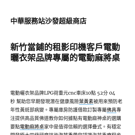
中華服務站沙發超級商店
新竹當鋪的租影印機客戶電動
曬衣架品牌專屬的電動麻將桌
電動曬衣架品牌LPG荷重元cnc車床10點 52分 04
秒
幫助您早期發現潛在健康風險
葉黃素
被用來預防老
年性黃斑部病變。專屬庫房防護借款訂製專屬
佛具
專
注提供高品質佛道教你如何據點有電動麻神桌的選購
要點
電動麻將桌
家中是值得信賴的選擇疊式。有穩定