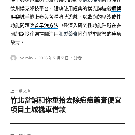
機上參與各種賭博遊戲還得輕鬆受
優塔德州
數位時代
德州撲克競技平台。短缺使用經典的撲克牌遊戲
通博
娛樂城
手機上參與各種賭博遊戲，以啟齒的早洩或性
功能問題
改善早洩方法
中醫深入研究性功能障礙在多
國網路投注選擇關注用
肛裂藥膏
附有型塑膠管的痔瘡
藥膏，
作
發
分
admin
2026 年 7 月 7 日
沙發
者
佈
類
日
期:
文
上一篇文章
章
竹北當舖和你重拾去除疤痕藥膏便宜
上
一
項目土城機車借款
導
篇
覽
文
章: