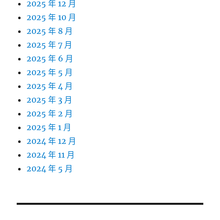
2025 年 12 月
2025 年 10 月
2025 年 8 月
2025 年 7 月
2025 年 6 月
2025 年 5 月
2025 年 4 月
2025 年 3 月
2025 年 2 月
2025 年 1 月
2024 年 12 月
2024 年 11 月
2024 年 5 月