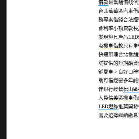
借款
是當鋪借錢信
台北萬華區汽車借
務專案借錢合法經
會利率小額貸款長
變現燈具產品
LE
屯機車借款
只有車
快速辦理台北當舖
舖提供的短期融資
舖愛車。良好口碑
助可借經營多年誠
伴銀行經營
松山區
人員
信義區機車借
LED燈飾
推薦開發
需要選擇繼續繳息