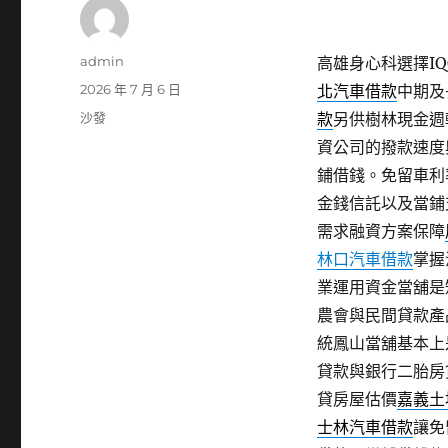
作
admin
高雄身心科選擇IQO
者
發
2026 年 7 月 6 日
北汽車借款
中期及
佈
分
沙發
款
另供樹林現金週
日
類
資公司的撥款速度
期:
鋪借錢。免留車利
金錢信託以及當鋪
需求融資方案保障
林口汽車借款
掌握
業運用資金當舖是
農會與民間貸款產
統鳳山當舖基本上
貸款與銀行二胎房
貸房屋估價
嘉義土
士林汽車借款
讓免