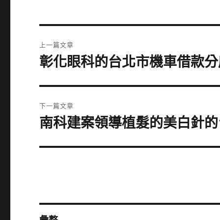
文
上一篇文章
章
彰化眼科的台北市機車借款分
上
一
導
篇
覽
文
下一篇文章
章:
南科建案領導植髮的美白針的
下
一
篇
文
章: