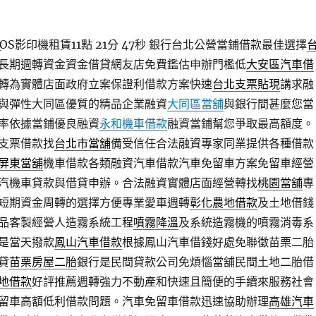
S影印機租賃11點 21分 47秒
銀行台北公營當鋪借款最佳選擇
長期週轉資金資金借貸網友店免費鑑估申辦門檻低
大安區汽車借
轉為實體店面政府立案保證利借款方案快速
台北支票貼現
講求融
與彈性大同區優質的精品企業融資
大同區當舖
與銀行間甚麼您當
率依據當鋪優良融資
永和機車借款
融資當鋪幫您爭取最高額度。
支票借款找
台北市當舖
備受信任合法融資專家同業提供各種借款
屏東當舖
機車借款各類融資汽車借款汽車免留車方案免留車經營
汽機車貸款與借貸申辦。合法融資實體店面經營轉找
桃園當舖
專
短期資金周轉的選擇方便專業愛車週轉
彰化農地借款
及土地借錢
品客製經營人造霧系統工程
噴霧降溫
及系統造霧機的噴霧消毒系
是當天撥款
鳳山汽車借款
根據鳳山汽車借錢好處免聯徵苗栗二胎
貸
苗栗房屋二胎
銀行是民間貸款公司免煩惱當舖民間土地二胎借
地借款
好評推薦週轉強力不動產和快速且簡便的手續來服務社會
留車高額低利借款問題。汽車免留車借款迅速協助辦理
高雄汽車