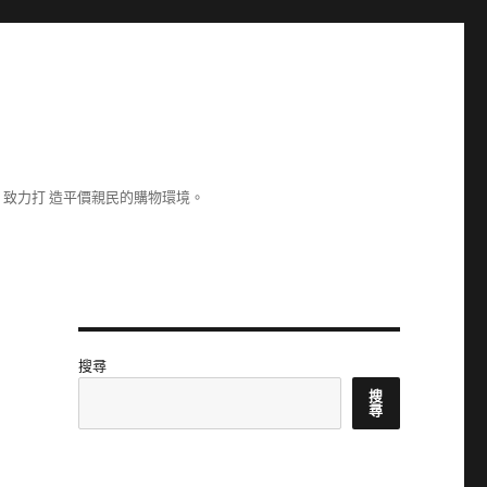
致力打 造平價親民的購物環境。
搜尋
搜
尋