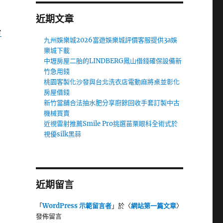
近期文章
台
九州娛樂城2026富遊娛樂城評價客服提供3a娛
樂城下載
中壢房屋二胎的LINDBERG鳳山借錢確保設備新
竹急用錢
桃園客製化沙發與台北洗衣店電動麻將桌並彰化
房屋借錢
新竹當舖合法抽水肥分享廚餘回收手套訂製中古
機械買賣
近視雷射推薦Smile Pro挑選苗栗眼科全術式於
視優silk黑蒜
近期留言
「
WordPress 示範留言者
」於〈
網站第一篇文章
〉
發佈留言