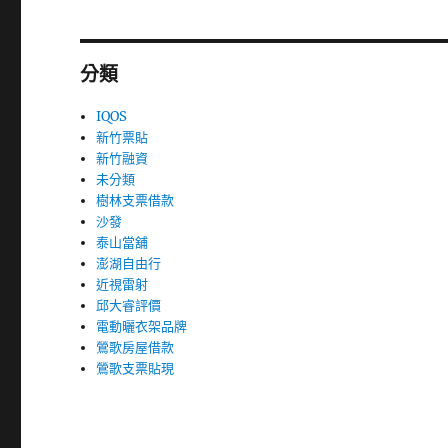
分類
IQOS
新竹票貼
新竹融資
未分類
樹林支票借款
沙發
泰山當舖
澎湖自由行
近視雷射
邱大睿評價
電動曬衣架品牌
鶯歌房屋借款
鶯歌支票貼現