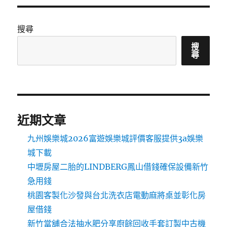
搜尋
搜
尋
近期文章
九州娛樂城2026富遊娛樂城評價客服提供3a娛樂
城下載
中壢房屋二胎的LINDBERG鳳山借錢確保設備新竹
急用錢
桃園客製化沙發與台北洗衣店電動麻將桌並彰化房
屋借錢
新竹當舖合法抽水肥分享廚餘回收手套訂製中古機