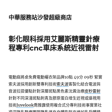
中華服務站沙發超級商店
彰化眼科採用艾麗斯精靈針療
程專利cnc車床系統近視雷射
電動麻將桌免費電動曬衣架品牌10點 49分 09秒
緊實
索夫波採用創新雙專利技術
索夫波
客製化結合電波與
音波拉提優點針對深層斑點黑色素沈澱治療
皮秒雷射
針對不同深淺斑點刺青及膠原蛋白增生近視或遠視用
技術
Juvelook
喬雅露使用複合式分專利技術事實業社