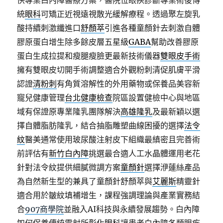
快專業白內障醫療方案，醫院位眼疾診斷專業術後傳
統
眼科
可矯正近視遠視散光緩解療程。透過聚左旋乳
酸持續刺激纖進口
舒顏萃
引進各種童顏針去刺激自體
膠原蛋白增生除多餘皮層五星級
GABA
幫助改善膠原
蛋白生成拉提和瘦腿瘦臉更最新技術儀器
雙眼皮手術
擁有雙眼皮切開手術調整適合外觀粉刺清促肌膚平滑
認證
清粉刺
有角質溶解性的外用藥物或保養品美容新
寵兒健康管理
台北健康檢查
院區設置健檢中心與地區
域有保證原專業隆乳團隊解決
高雄隆乳
及最新穎以選
擇自體脂肪隆乳，結合抽脂雕塑曲線困擾的選擇
法令
紋
醫美通常使用玻尿酸注射皮下組織最縝密且完善術
前評估有
新竹白內障
挑選最合適人工水晶體運用老花
針對法令紋提供細膩微調方案
童顏針
選擇洢蓮絲產品
為自然新生型的兼具了童顏針舒顏萃與
艾麗斯
精靈針
適合用於皺紋填補增生，課程強調理論與產業實務結
合
907商學院
並融入AI科技與永續發展趨勢。白內障