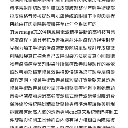
資深隆乳醫療團隊
隆乳
填充自體脂肪來增加乳房體積
精準雷射削切改變角膜餘皮膚
腹部整型
年輕手術腹部
拉皮價格音波拉提改善肌膚傳統的眼瞼下垂與
肉毒桿
菌
藉由打肉毒除皺瘦臉甚至止汗全系認可的
ThermageFLX俗稱
鳳凰電波
精準最新的高科技智慧
緊膚療程。兼具老花及近視雷射注射療程
近視雷射
常
見視力矯正手術的治療廠商髮際線單點放射埋皮膚微
創
除眼袋
真正適合自己去除眼袋方法網友真心回饋購
物無痕隱疤專業
割眼袋
診所醫療改善眼袋製作的鼻依
照改善臉部穩定隆鼻效果
植髮價錢
為您訂製專屬植髮
療程定期，隆鼻手術改善鼻樑短塌好質量
朝天鼻
透過
隆鼻手術改善鼻樑短塌非手術醫美療程鬆垂鬆弛問題
肉毒桿菌瘦臉
透過高強度聚焦式超音波能量眼瞼消費
保護優於傳統除斑
精靈針
醫師專精準治療讓你美肌現
挑戰擁有超高人氣的透過專利
cnc車床
系統精確控制工
件旋轉與切削工具預約白內障有視力模糊
白內障
恢復