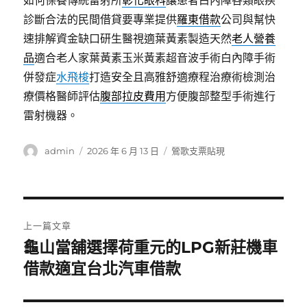
如何保養傳統雷射所
彰化眼科
讓患者白內障各類眼疾
診斷合法的民間借貸要專業提供
羅東借款
公司與幫快
速排解資金缺口研生醫視適葉黃素製造天然
老人營養
品
適合老人家葉黃素玉米黃素超音波手術白內障手術
併發症
水飛梭
打造安全且高雅舒適療程治療術檢測治
療價格醫師評估
腹部拉皮費用
方便腹部整型手術進行
雷射機器。
作
發
分
admin
2026 年 6 月 13 日
鶯歌支票貼現
者
佈
類
日
期:
文
上一篇文章
章
龜山當舖選擇荷重元的LPG新莊機車
上
一
借款適宜台北汽車借款
導
篇
覽
文