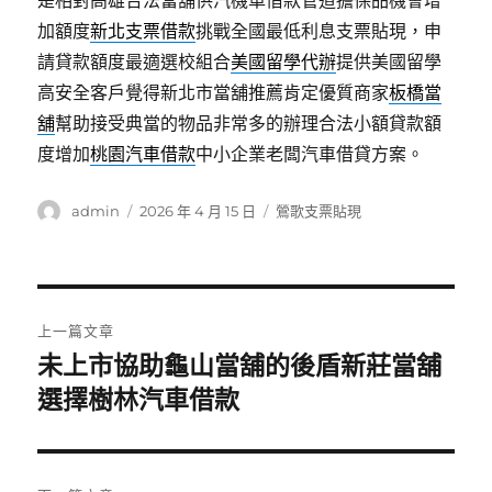
是相對高雄合法當舖供汽機車借款管道擔保品機會增
加額度
新北支票借款
挑戰全國最低利息支票貼現，申
請貸款額度最適選校組合
美國留學代辦
提供美國留學
高安全客戶覺得新北市當舖推薦肯定優質商家
板橋當
舖
幫助接受典當的物品非常多的辦理合法小額貸款額
度增加
桃園汽車借款
中小企業老闆汽車借貸方案。
作
發
分
admin
2026 年 4 月 15 日
鶯歌支票貼現
者
佈
類
日
期:
文
上一篇文章
章
未上市協助龜山當舖的後盾新莊當舖
上
一
選擇樹林汽車借款
導
篇
覽
文
章: