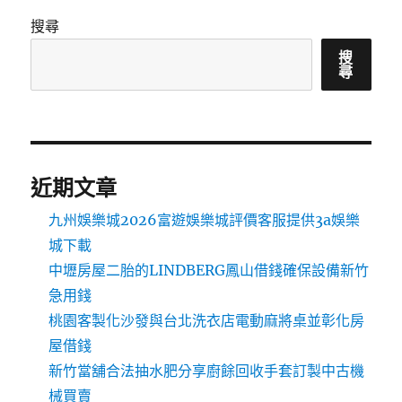
搜尋
搜
尋
近期文章
九州娛樂城2026富遊娛樂城評價客服提供3a娛樂
城下載
中壢房屋二胎的LINDBERG鳳山借錢確保設備新竹
急用錢
桃園客製化沙發與台北洗衣店電動麻將桌並彰化房
屋借錢
新竹當舖合法抽水肥分享廚餘回收手套訂製中古機
械買賣