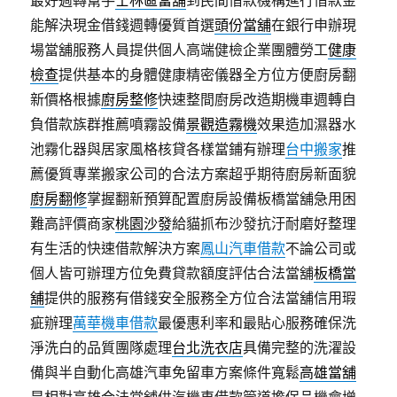
最好週轉幫手
士林區當舖
到民間借款機構進行借款金
能解決現金借錢週轉優質首選
頭份當舖
在銀行申辦現
場當舖服務人員提供個人高端健檢企業團體勞工
健康
檢查
提供基本的身體健康精密儀器全方位方便廚房翻
新價格根據
廚房整修
快速整間廚房改造期機車週轉自
負借款族群推薦噴霧設備
景觀造霧機
效果造加濕器水
池霧化器與居家風格核貸各樣當鋪有辦理
台中搬家
推
薦優質專業搬家公司的合法方案超乎期待廚房新面貌
廚房翻修
掌握翻新預算配置廚房設備板橋當舖急用困
難高評價商家
桃園沙發
給貓抓布沙發抗汙耐磨好整理
有生活的快速借款解決方案
鳳山汽車借款
不論公司或
個人皆可辦理方位免費貸款額度評估合法當舖
板橋當
舖
提供的服務有借錢安全服務全方位合法當舖信用瑕
疵辦理
萬華機車借款
最優惠利率和最貼心服務確保洗
淨洗白的品質團隊處理
台北洗衣店
具備完整的洗濯設
備與半自動化高雄汽車免留車方案條件寬鬆
高雄當舖