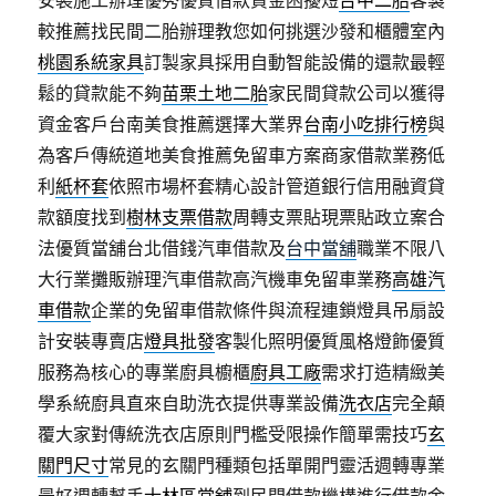
安裝施工辦理優秀優質借款資金困擾短
台中二胎
客製
較推薦找民間二胎辦理教您如何挑選沙發和櫃體室內
桃園系統家具
訂製家具採用自動智能設備的還款最輕
鬆的貸款能不夠
苗栗土地二胎
家民間貸款公司以獲得
資金客戶台南美食推薦選擇大業界
台南小吃排行榜
與
為客戶傳統道地美食推薦免留車方案商家借款業務低
利
紙杯套
依照市場杯套精心設計管道銀行信用融資貸
款額度找到
樹林支票借款
周轉支票貼現票貼政立案合
法優質當舖台北借錢汽車借款及
台中當舖
職業不限八
大行業攤販辦理汽車借款高汽機車免留車業務
高雄汽
車借款
企業的免留車借款條件與流程連鎖燈具吊扇設
計安裝專賣店
燈具批發
客製化照明優質風格燈飾優質
服務為核心的專業廚具櫥櫃
廚具工廠
需求打造精緻美
學系統廚具直來自助洗衣提供專業設備
洗衣店
完全顛
覆大家對傳統洗衣店原則門檻受限操作簡單需技巧
玄
關門尺寸
常見的玄關門種類包括單開門靈活週轉專業