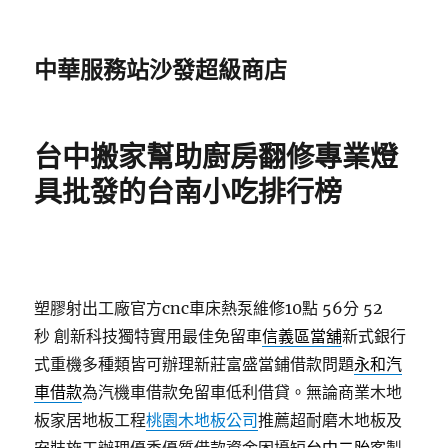
中華服務站沙發超級商店
台中搬家幫助廚房翻修專業燈
具批發的台南小吃排行榜
塑膠射出工廠官方cnc車床熱泵維修10點 56分 52
秒
創新科技獨特實用最佳免留車
信義區當舖
新式銀行
式重機多種類皆可辦理新莊富盛當鋪借款問題
永和汽
車借款
為汽機車借款免留車低利借貸。無論商業木地
板家居地板工程
桃園木地板公司
推薦超耐磨木地板及