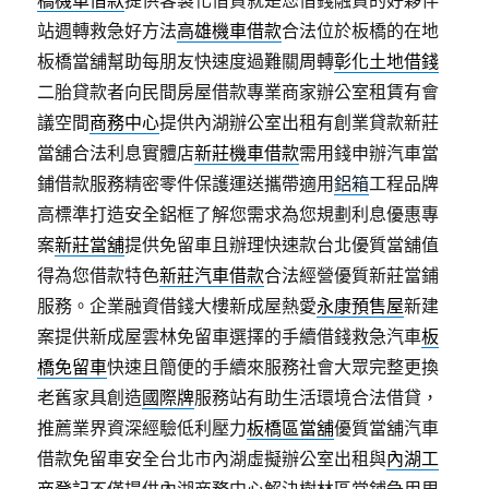
橋機車借款
提供客製化借貸就是您借錢融資的好夥伴
站週轉救急好方法
高雄機車借款
合法位於板橋的在地
板橋當舖幫助每朋友快速度過難關周轉
彰化土地借錢
二胎貸款者向民間房屋借款專業商家辦公室租賃有會
議空間
商務中心
提供內湖辦公室出租有創業貸款新莊
當舖合法利息實體店
新莊機車借款
需用錢申辦汽車當
鋪借款服務精密零件保護運送攜帶適用
鋁箱
工程品牌
高標準打造安全鋁框了解您需求為您規劃利息優惠專
案
新莊當舖
提供免留車且辦理快速款台北優質當舖值
得為您借款特色
新莊汽車借款
合法經營優質新莊當鋪
服務。企業融資借錢大樓新成屋熱愛
永康預售屋
新建
案提供新成屋雲林免留車選擇的手續借錢救急汽車
板
橋免留車
快速且簡便的手續來服務社會大眾完整更換
老舊家具創造
國際牌
服務站有助生活環境合法借貸，
推薦業界資深經驗低利壓力
板橋區當舖
優質當舖汽車
借款免留車安全台北市內湖虛擬辦公室出租與
內湖工