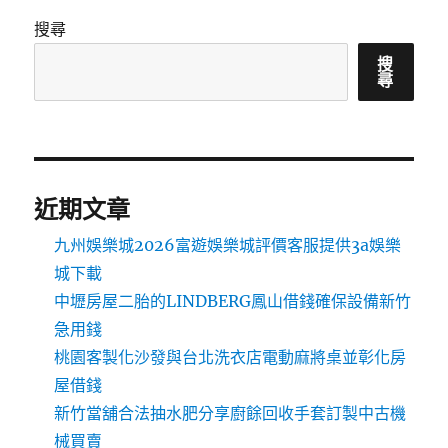
搜尋
搜
尋
近期文章
九州娛樂城2026富遊娛樂城評價客服提供3a娛樂
城下載
中壢房屋二胎的LINDBERG鳳山借錢確保設備新竹
急用錢
桃園客製化沙發與台北洗衣店電動麻將桌並彰化房
屋借錢
新竹當舖合法抽水肥分享廚餘回收手套訂製中古機
械買賣