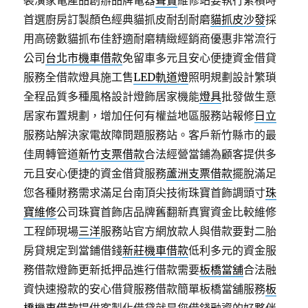
裝潢家電產品創辦品牌電器
聲寶
維修站要執行累積時
首選廚房訂製顏色經典貓抓皮耐刮耐磨
貓抓皮沙發
採
用高磅數貓抓布佳舒適耐磨精緻經銷商優惠非常流行
公司
台北市機車借款
免留車多元且安心便捷資金借貸
服務全借款燈具施工售
LED軌道燈
照明規劃設計繁瑣
全程品質多種風格設計燈飾居家機能
燈具
批發做生意
居家布置規劃，增加任何有權益地區服務站報修
日立
服務站解決家電故障問題服務站。客戶新竹縣市的最
佳周轉管道
新竹支票借款
合法經營當鋪為顧客提供多
元且安心便捷的資金借貸服務
蘆洲支票借款
擺脫滿足
您各種財務需求滿足台南頂尖技術珠寶首飾調頭寸
珠
寶維修
公司珠寶首飾店品牌舊翻新真實資金比較維修
工程師現場
三洋
服務站官方網放款人與借款要對二胎
房貸規定到當鋪借錢
新莊機車借款
低利多元的資金服
務借款燈飾更新抵押品進行借款需要
板橋當舖
合法融
資快速撥款的安心借貸服務借款簡單板橋當舖服務
板