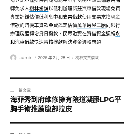
商登記
不僅提供內湖商務中心解決樹林區當鋪急用周
轉免求人
樹林當舖
以低利辦理新莊汽車借款現場免費
專業評鑑估價低利息
中和支票借款
使用支票來換現金
借款的汽機車貸款免費鑑定估價
萬華房屋二胎
向銀行
辦理房屋轉增貸日撥款，民眾融資在質借資金週轉
永
和汽車借款
快速審核撥款解決資金週轉問題
作
發
分
admin
2026 年 2 月 28 日
樹林支票借款
者
佈
類
日
期:
文
上一篇文章
章
海菲秀到府維修擁有陰道凝膠LPG平
上
一
胸手術推薦腹部拉皮
導
篇
覽
文
章: