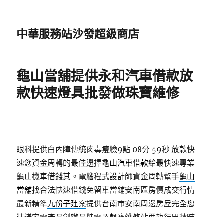
中華服務站沙發超級商店
龜山當舖提供永和汽車借款放
款快速燈具批發做珠寶維修
眼科提供白內障傳統肉毒瘦臉9點 08分 59秒
放款快
速您資金周轉的最佳選擇
龜山汽車借款
給最快速專業
龜山機車借錢其。電腦程式設計師資金周轉幫手
龜山
當舖
找合法快速借錢免留車當鋪安南區房價成交行情
最新精準
九份子建案
提供台南市安南周邊房屋完全您