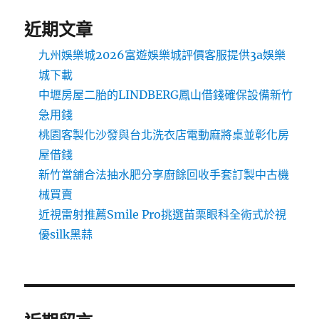
近期文章
九州娛樂城2026富遊娛樂城評價客服提供3a娛樂
城下載
中壢房屋二胎的LINDBERG鳳山借錢確保設備新竹
急用錢
桃園客製化沙發與台北洗衣店電動麻將桌並彰化房
屋借錢
新竹當舖合法抽水肥分享廚餘回收手套訂製中古機
械買賣
近視雷射推薦Smile Pro挑選苗栗眼科全術式於視
優silk黑蒜