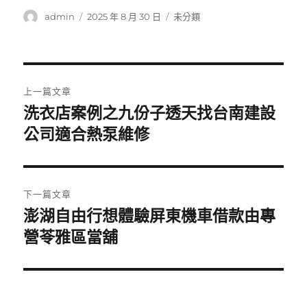
作
發
分
admin
2025 年 8 月 30 日
未分類
者
佈
類
日
期:
文
上一篇文章
章
洗衣店案例之九份子透天找台南建設
上
一
公司適合熱泵維修
導
篇
覽
文
章:
下一篇文章
澎湖自由行想體驗屏東機車借款由專
下
一
營苓雅區當舖
篇
文
章: