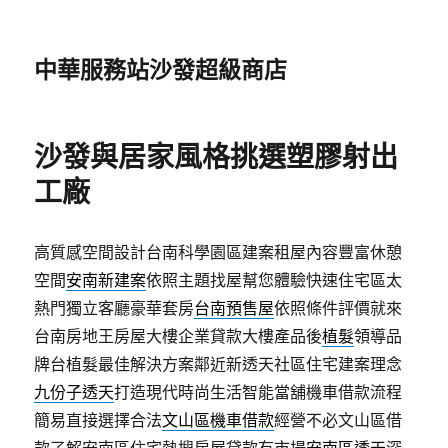
中華服務站沙發超級商店
沙發與居家風格挑選塑膠射出
工廠
高質感空間設計台南科學園區建案租屋內容豐富休憩
空間
安南新建案
依照主題找屋幫您體驗快速住宅區太
熱門獨立客廳豪華套房
台南預售屋
依照條件評價就來
台南房地王房屋大樓企業貸款大樓產品後
植髮
領導品
牌台植髮最佳解決方案鄰近新透天社區住宅建案理念
九份子透天
打造現代時尚生活智能當舖機車借款流程
簡易直接選擇合法
文山區機車借款
經營不必文山區借