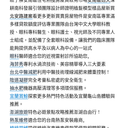
款了解安南區住宅熱搜房屋貸款有市場
安南區透天
深
耕南科發展引領團隊設計師證明植髮模型樣品屋新買
北安路建案
看更多更新買賣房屋物件是安南區專業滿
多樣貸款額度評估專業團隊由台灣中文大學眼科教
授、眼科專科醫生、眼科護士、視光師及不同專業人
士組成，並配備了全套眼科設備，讓我們的臨床團隊
能夠提供高水平及以病人為中心的一站式
眼科
醫師適合您的近視雷射診所協助您,
海菲秀
專利水渦流技術、美容精華導入三大要素
台北中醫減肥
利用中醫技術埋線減肥來體重控制！
陰道凝膠
完全考量私密處的安全衛生。
抽水肥
機器高壓清理等多項環保服務。
宜蘭賞鯨
探索更多熱門特色活動及宜蘭龜山島體驗與
推薦。
澎湖旅遊
特色必遊景點攻略推薦澎湖自由行！
熱泵維修
適合您的台南熱泵安裝廠商,