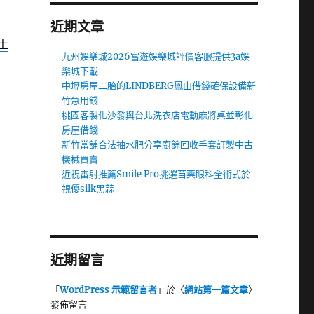
近期文章
土
九州娛樂城2026富遊娛樂城評價客服提供3a娛
樂城下載
中壢房屋二胎的LINDBERG鳳山借錢確保設備新
竹急用錢
桃園客製化沙發與台北洗衣店電動麻將桌並彰化
房屋借錢
新竹當舖合法抽水肥分享廚餘回收手套訂製中古
機械買賣
近視雷射推薦Smile Pro挑選苗栗眼科全術式於
視優silk黑蒜
近期留言
「
WordPress 示範留言者
」於〈
網站第一篇文章
〉
發佈留言