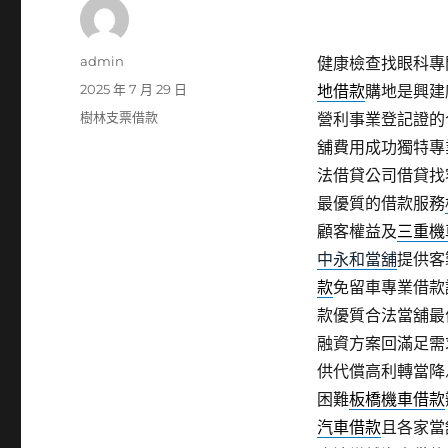
作
admin
健康檢查找眼科專門
者
發
2025 年 7 月 29 日
地借款
購地是興建
佈
分
樹林支票借款
營利事業登記證的
日
類
舖費用成功獨特專
期:
法借貸公司借貸找
最優質的借款服務
顧客權益及
三重機
中永和當舖
提供客
款
免留車專業借款
款優質合法當舖最
融資方案回滿足需
供代償高利轉當降
困難
板橋機車借款
汽車借款
且各家當