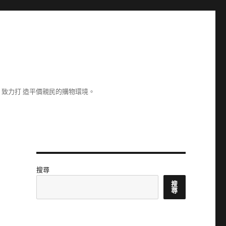
致力打 造平價親民的購物環境。
搜尋
搜
尋