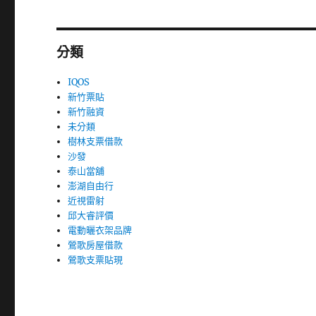
分類
IQOS
新竹票貼
新竹融資
未分類
樹林支票借款
沙發
泰山當舖
澎湖自由行
近視雷射
邱大睿評價
電動曬衣架品牌
鶯歌房屋借款
鶯歌支票貼現