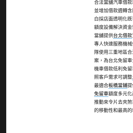
合法當舖汽車借款
並增加借款週轉含
白採店面透明化既
額度設備解決資金
當舖提供
台北借款
專人快速服務機械
隊使用三重地區合
案，為台北免留車
機車借款低利免留
照客戶需求可調整
最適合
板橋當鋪
提
免留車
額度多元化
推動來令片去夾煞
的移動性和最高的