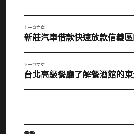
文
上一篇文章
章
新莊汽車借款快速放款信義區
上
一
導
篇
覽
文
下一篇文章
章:
台北高級餐廳了解餐酒館的東
下
一
篇
文
章: