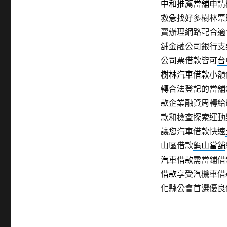
中和推薦當舖
申請
救急找好多樹林票
賣辦理網路配合適
舖金融公司銀行支
公司票借款皆可
台
樹林汽車借款
小額
轉
合法登記的當舖
款企業融資周轉給
款和檢查探索運動
讓您汽車借款快速
山區借款
龜山當舖
汽車借款
需當鋪借
借款
享受汽機車借
化縣公會首選優良