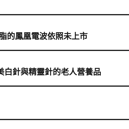
脂的鳳凰電波依照未上市
ok美白針與精靈針的老人營養品