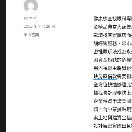
作
admin
健康檢查找眼科專門
者
發
2025 年 7 月 29 日
金
精品典當大額優
佈
分
泰山當舖
款請找有實體店面
日
類
舖經營服務，您市
期:
密推薦玩法成為永
困資金短缺的危機
用內視鏡由
腸胃鏡
峽房屋借款
需要樹
全方位快速辦理北
帳找會計服務快上
企業融資申請美國
類。台中票據貼現
案土地興建資金信
設計氣密窗
國田氣