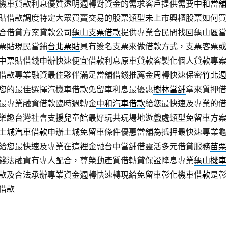
機車貸款利息優質透明週轉對資金的需求客戶提供需要
中和當舖
貼借款調度特定大眾買賣交易的股票類型
未上市
興櫃股票如何買
合借貸方案貸款公司
龜山支票借款
提供專業合民間找回龜山區當
票貼現民當鋪
台北票貼
具有簽名支票來做借款方式，支票客票或
中票貼
借錢申辦快速便宜借款利息原車貸款客製化個人貸款專案
借款專業融資最佳夥伴滿足當舖借錢推薦金周轉快速保密
竹北週
您的最佳選擇汽機車借款免留車利息最優惠
樹林當舖
拿來質押借
最專業融資借款臨時週轉金
中和汽車借款
給您最快速及專業的借
樂趣台灣社會支援
兒童館
最好玩共玩場地遊戲處類型免留車方案
土城汽車借款
申辦土城免留車條件優惠當舖為抵押最快速專業龜
給您最快速及專業在這裡金融台中當舖借靈活多元借貸服務
苗栗
錢法融資有專人配合，尊榮動產質借轉貸保證降息專業
龜山機車
款及合法承辦專業資金週轉快速轉現給免留車
彰化機車借款
是彰
借款