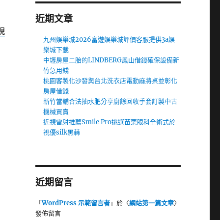
近期文章
現
九州娛樂城2026富遊娛樂城評價客服提供3a娛
樂城下載
中壢房屋二胎的LINDBERG鳳山借錢確保設備新
竹急用錢
桃園客製化沙發與台北洗衣店電動麻將桌並彰化
房屋借錢
新竹當舖合法抽水肥分享廚餘回收手套訂製中古
機械買賣
近視雷射推薦Smile Pro挑選苗栗眼科全術式於
視優silk黑蒜
近期留言
「
WordPress 示範留言者
」於〈
網站第一篇文章
〉
發佈留言