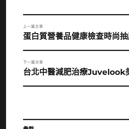
文
上一篇文章
章
蛋白質營養品健康檢查時尚抽
上
一
導
篇
覽
文
下一篇文章
章:
台北中醫減肥治療Juvelo
下
一
篇
文
章: