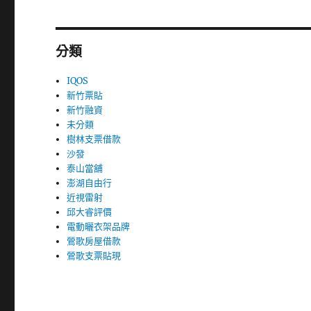
分類
IQOS
新竹票貼
新竹融資
未分類
樹林支票借款
沙發
泰山當舖
澎湖自由行
近視雷射
邱大睿評價
電動曬衣架品牌
鶯歌房屋借款
鶯歌支票貼現