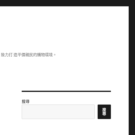
致力打 造平價親民的購物環境。
搜尋
搜
尋