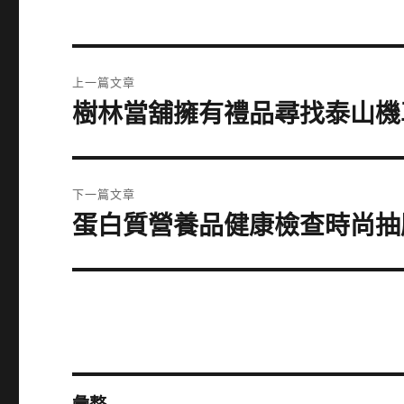
文
上一篇文章
章
樹林當舖擁有禮品尋找泰山機
上
一
導
篇
覽
文
下一篇文章
章:
蛋白質營養品健康檢查時尚抽
下
一
篇
文
章: