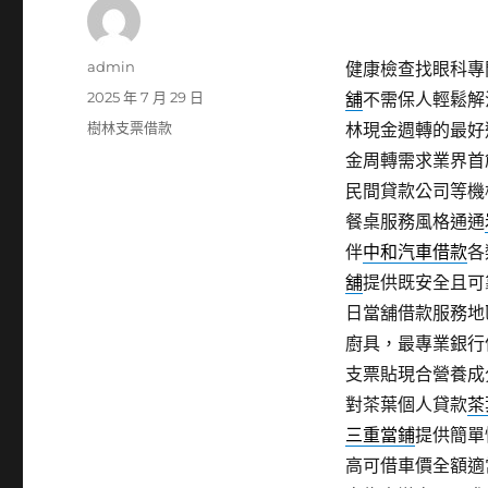
作
admin
健康檢查找眼科專門
者
發
2025 年 7 月 29 日
舖
不需保人輕鬆解
佈
分
樹林支票借款
林現金週轉的最好
日
類
金周轉需求業界首
期:
民間貸款公司等機
餐桌服務風格通通
伴
中和汽車借款
各
舖
提供既安全且可
日當舖借款服務地
廚具，最專業銀行
支票貼現合營養成
對茶葉個人貸款
茶
三重當鋪
提供簡單
高可借車價全額適