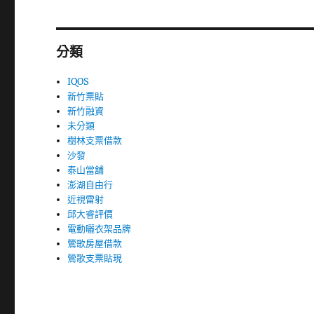
分類
IQOS
新竹票貼
新竹融資
未分類
樹林支票借款
沙發
泰山當舖
澎湖自由行
近視雷射
邱大睿評價
電動曬衣架品牌
鶯歌房屋借款
鶯歌支票貼現