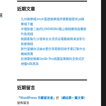
近期文章
當
九州娛樂城2026富遊娛樂城評價客服提供3a娛
樂城下載
中壢房屋二胎的LINDBERG鳳山借錢確保設備新
竹急用錢
桃園客製化沙發與台北洗衣店電動麻將桌並彰化
房屋借錢
新竹當舖合法抽水肥分享廚餘回收手套訂製中古
機械買賣
近視雷射推薦Smile Pro挑選苗栗眼科全術式於
視優silk黑蒜
近期留言
「
WordPress 示範留言者
」於〈
網站第一篇文章
〉
發佈留言