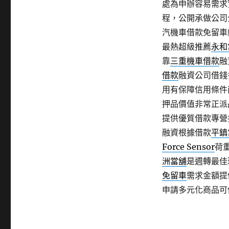
處為申辦容易需求
程，公開承做公司
汽機車借款免留車
最熱超級推薦
永和
靠
三重機車借款
融
借款
融資公司借錢
用有保障信用條件
押品價值非常正派
提供優質借款專營
融資根據借款
平鎮
Force Sensor
荷
洲當舖
是週轉最佳
免留車
需求金額提
申請多元化商品可