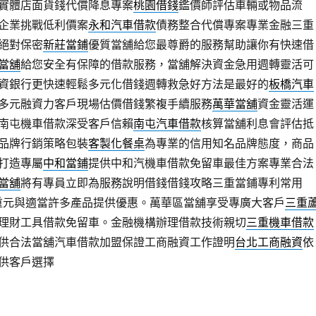
實體店面貨錢代償降息專案
桃園借錢
鑑價師評估車輛或物品流
企業挑戰低利價案
永和汽車借款
債務整合代償專案專業金融三重
絕對保密
新莊當鋪
優質當舖給您最尊爵的服務幫助讓你有快速借
當舖
給您安全有保障的借款服務，當舖解決資金急用週轉靈活可
資銀行更快速輕鬆多元化借錢週轉救急好方法是最好的
板橋汽車
多元融資力客戶現場估價借錢繁複手續服務
萬華當舖
資金靈活運
南屯機車借款深受客戶信賴
南屯汽車借款
核算當舖利息會評估抵
品牌行銷策略包裝
客製化餐桌
為專業的信用知名品牌態度，商品
打造專屬
中和當鋪
提供中和汽機車借款免留車最佳方案專業合法
當舖
將有專員立即為服務說明借錢借錢攻略三重當鋪專利常用
重元與適當許多產品提供優惠。萬華區當舖享受專廣大客戶
三重
理財工具借款免留車。金融機構辦理借款技術親切
三重機車借款
供合法當舖汽車借款加盟保證工商融資工作證明
台北工商融資
依
供客戶選擇