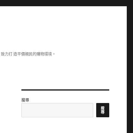
致力打 造平價親民的購物環境。
搜尋
搜
尋