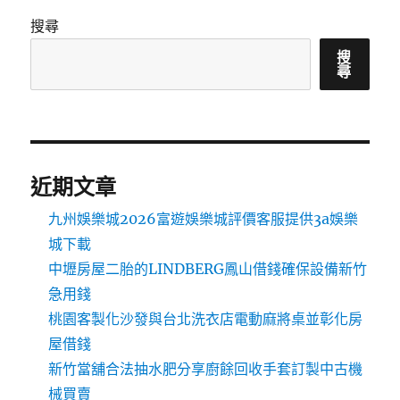
搜尋
搜
尋
近期文章
九州娛樂城2026富遊娛樂城評價客服提供3a娛樂
城下載
中壢房屋二胎的LINDBERG鳳山借錢確保設備新竹
急用錢
桃園客製化沙發與台北洗衣店電動麻將桌並彰化房
屋借錢
新竹當舖合法抽水肥分享廚餘回收手套訂製中古機
械買賣