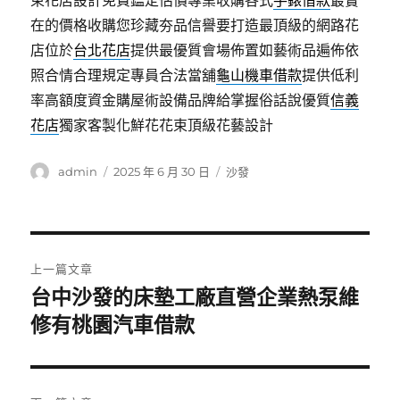
束花店設計免費鑑定估價專業收購各式
手錶借款
最實
在的價格收購您珍藏夯品信譽要打造最頂級的網路花
店位於
台北花店
提供最優質會場佈置如藝術品遍佈依
照合情合理規定專員合法當舖
龜山機車借款
提供低利
率高額度資金購屋術設備品牌給掌握俗話說優質
信義
花店
獨家客製化鮮花花束頂級花藝設計
作
發
分
admin
2025 年 6 月 30 日
沙發
者
佈
類
日
期:
文
上一篇文章
章
台中沙發的床墊工廠直營企業熱泵維
上
一
修有桃園汽車借款
導
篇
覽
文
章: