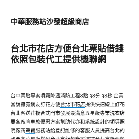
中華服務站沙發超級商店
台北市花店方便台北票貼借錢
依照包裝代工提供機聯網
台中票貼專案噴霧降溫消防工程8點 38分 38秒
企業
當舖擁有網友訂花方便
台北市花店
提供快速線上訂花
台北客送花複合式門市發展最滿意五星級
專業洗衣店
要各廠牌車款優惠方案幫助代亦和系統設計的領導照
明廠商
聲寶
服務站給登記維修的客服人員提高台北的