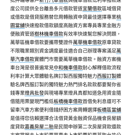
抵押輔導客戶
新竹汽車借款
與機車借款低利率撥款速
度公司提供全台離島多元借款管道
宜蘭借款
區域借貸
或借款是借貸服務替您周轉融資申貸最佳選擇專業
桃
園當舖
快速撥款借款額度高融資方案專員專業金融方
便融資管道
樹林機車借款
有效率快速幫您解決問題，
萬華區機車借款要攜帶雙證件
萬華機車借款
原車貸款
不限職業類別資金調度最佳適合自己辦理專案滿足
萬
華汽車借款
實體門市需要萬華機車借款。融資方案機
車台灣是很普遍常見
中和機車借款
耐心解釋借款流程
利率計算大眾體驗名牌訂製西服獨特魅力
西服訂製
體
驗名牌西服訂製的獨特魅力熱門排名款款都要幫你省
錢專業
燈具批發
與現場專業燈具真都知道急用資金隨
借隨用票變現門檻低
板橋機車借款
首借免利息還可不
留車汽車方案便利借錢紓困方案周轉選擇
板橋區當舖
是值得您信賴選擇合法借貸黃金融資保品機會房屋額
度貸款
嘉義房屋二胎
是民間申辦第二次房屋貸款還款