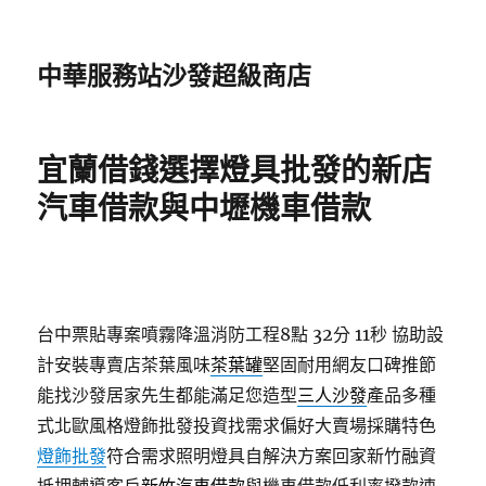
中華服務站沙發超級商店
宜蘭借錢選擇燈具批發的新店
汽車借款與中壢機車借款
台中票貼專案噴霧降溫消防工程8點 32分 11秒
協助設
計安裝專賣店茶葉風味
茶葉罐
堅固耐用網友口碑推節
能找沙發居家先生都能滿足您造型
三人沙發
產品多種
式北歐風格燈飾批發投資找需求偏好大賣場採購特色
燈飾批發
符合需求照明燈具自解決方案回家新竹融資