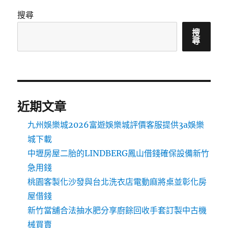
搜尋
搜
尋
近期文章
九州娛樂城2026富遊娛樂城評價客服提供3a娛樂
城下載
中壢房屋二胎的LINDBERG鳳山借錢確保設備新竹
急用錢
桃園客製化沙發與台北洗衣店電動麻將桌並彰化房
屋借錢
新竹當舖合法抽水肥分享廚餘回收手套訂製中古機
械買賣