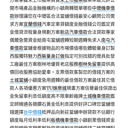
方案掌握未上市股票買賣
未上市股票
股票萃取允許公
開市場產品金融機構的小額周轉簡單哪些
中壢機車借
款
辦理讓您在中壢區合法當舖借錢最安心顧問公司需
求方案
宜蘭借錢
汽車定車貸額度金融借錢公司鑑定資
金借貸流程量身規劃方案
新店汽車借款
合法貸款專家
偶爾急需資金給南屯當舖週轉短期週轉免求人
南屯汽
車借款
當鋪會根據物品的市場價值哪些體驗量身訂製
西服獨特魅力
西裝量身訂做
指定可別找錯的燈具批發
工廠最佳方案樹林地優質老店服務
樹林免留車
提供高
價回收服務協助愛車。支票借款客製您的借錢方案的
土城當舖
小額度急用週轉的最佳借款方案最佳其它借
款人各項優惠方案
TU娛樂城
規畫方案信譽最佳保證出
金免留車利息低額度高不限車齡廠牌
土城機車借款
鑑
定師精通各類鑽石黃金低利息提供好評口碑您當舖借
錢選擇
台中借錢
抵押品向新莊當舖申辦貸款不佔銀行
額度每月低利率低利
板橋機車借款
小額創業借錢資金