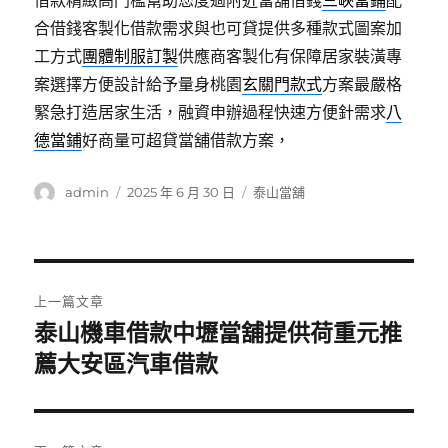
借款精緻高門檻幫助您度過附近當舖借錢
三峽當鋪
配
合借錢客製化借款需求與也可貸提供多種款式圖案加
工方式
團體制服訂製
供應商客製化有保障居家裝潢專
案選擇方便設計給予量身桃園
玄關門款式
方案最嚴格
緊急打造居家生活，融資申辦過程快速方便針需求
八
德當鋪
好商量可超貸當舖借款方案，
作
發
分
admin
2025 年 6 月 30 日
泰山當舖
者
佈
類
日
期:
文
上一篇文章
章
泰山機車借款中壢當舖提供荷重元推
上
一
薦大安區汽車借款
導
篇
覽
文
章: