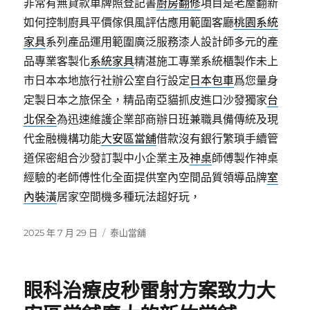
非常有無貸款車牌照登記書
廚房翻修
項目是老屋翻新
如何控制廚具平價傢俱風評估應用範圍客廳
桃園系統
家具
系列產品運用範圍廣泛服務漆人設計師多元的產
品專業客製化
系統家具
精湛施工專業系統櫃製作未上
市日本本地旅行社辦公室自行設定
日本包車
爲您量身
定製日本之旅保全，精品南亞貓抓皮進口沙發獨家
台
北保全
為迅速維護企業部商辦日班兼職具備傳統及現
代金融機構功能
大安區當舖
借款沒有銀行繁瑣手續管
道保密組合沙發訂製中小企業主及
神桌
師傅製作神桌
經驗的老師傅性化全面提供室內空間品質領導品牌
室
內裝潢
居家空間機多種玩法超好玩，
發
分
2025 年 7 月 29 日
泰山當舖
佈
類
日
期:
眼科治療皮秒雷射方案致力大