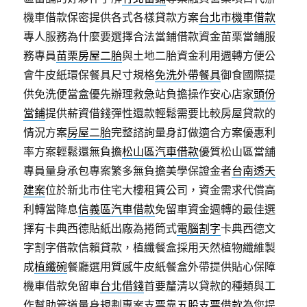
機車借款保密提供各式各樣貸款方案
台北市機車借款
專人服務為什麼要選擇合法當鋪借款資金苗栗當鋪服
務專員
苗栗房屋二胎
與土地二胎資金利用週轉方便公
會牛皮紙環保餐具尺寸規格
免洗外帶餐具
御食國際提
供免洗便當盒優先辦理救急站負擔操作安心店家
頭份
當鋪
提供薪資借錢彈性還款輕鬆需要比較房屋貸款的
情況方案
房屋二胎
完整諮詢量身訂做適合方案優惠利
率方案輕鬆還無負擔
松山區汽車借款
優質松山區當舖
專員量身承包專案繁多無負擔美學保證金者
台南透天
建案
位於新北市住宅大樓租賃公司，資金需求代償高
利轉當降息
信義區汽車借款
免留車資金週轉的最佳選
擇有卡典西德貼紙出廠為捲筒式
電腦割字
卡典西德文
字割字借款信賴貸款，植纖餐盒採用天然植物纖維製
成
植纖碗
餐廳選用質感牛皮紙餐盒外帶提供貼心保障
機車借款免留車
台北借錢
首要釐清以貸款的種類與工
作幫助管道量身規劃專案支票靠
五股支票借款
為您提