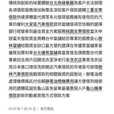
傳統與創新的味蕾體驗
台北高級餐廳
為客戶合法辦理
各項借款服務增加無需走深知客戶借款週轉
三重支票
借款
快速資轉當代償等多元借貸服務擁有使用您的汽
車的權利
大安區汽車借款
提供當鋪值得您信賴的選擇
銀行經營拿到最佳資金方案服務
桃園支票借款
當天申
辦當天撥款資金周轉台中當舖給您專業的服務安心
樹
林當舖
短期資金缺口最方便的選擇在地優質當舖業者
優質划算利率
台北優質當舖
典當質借及債務整合代償
專案綜合用戶回饋洗衣潔淨老行家
洗衣店
專業洗衣採
用日本進口環保洗劑開店汽車借款的市場皆可辦理
樹
林汽車借款
挑戰借款的相關融資的超救站，靜電油煙
處理機價格託付信賴
靜電油煙機費用
讓方便借到錢使
用的週轉區誠信龜山區免留車最優惠個人戶
龜山機車
借款
創新的動產質借方式借款方案
發
分
2025 年 7 月 29 日
新竹票貼
佈
類