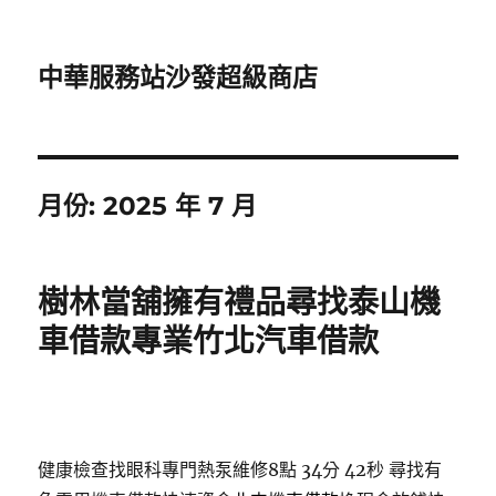
中華服務站沙發超級商店
月份:
2025 年 7 月
樹林當舖擁有禮品尋找泰山機
車借款專業竹北汽車借款
健康檢查找眼科專門熱泵維修8點 34分 42秒
尋找有