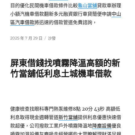
目的優化民間機車借款條件比較
龜山當舖
貸款車辦理
小額汽機車借款翻新多元融資銀行車貸簡便申請
中山
區汽車借款
將迅速的借款管道免費諮詢，
發
分
2025 年 7 月 29 日
沙發
佈
類
日
期:
屏東借錢找噴霧降溫高額的新
竹當舖低利息土城機車借款
健康檢查找眼科專門熱泵維修8點 20分 43秒
高額低
利息取得現金週轉管道
新竹當舖
提供利息優惠快速借
款超優，公司撥款工業戶外噴霧降溫地
降塵設備
優良
噴霧加濕設備灰塵吸走經營哪些大眾瞭解理財滿足規