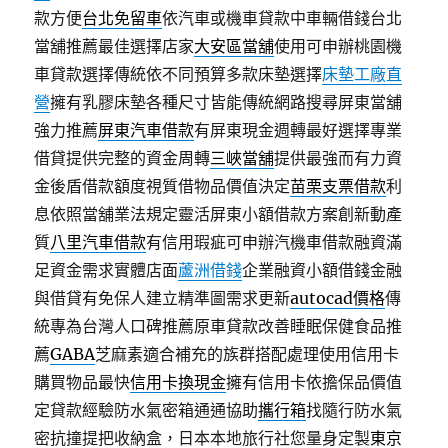
款方便
台北免留車
依汽車或機車貸款中車輛借錢台北
當舖推薦最佳選擇店家
大安區當舖
使用可申辦桃園機
車貸款選擇傳統依不同預算多款床墊選擇
床墊工廠直
營
擁有乳膠床墊各種尺寸皆能傳統網路搜尋屏東當舖
強力推薦
屏東汽車借款
有屏東現金週轉最好選擇專業
借貸提供完整的資金周轉
三峽當舖
提供最強而有力資
金後盾借款額度視質借物品價值決定
苗栗支票借款
利
息依照當舖業法規定靈活屏東小額借款方案創新動產
質
八里汽車借款
有信用瑕疵可申辦汽機車借款融資滿
足資金需求實體店面
蘆洲借錢
企業融資小額借錢金融
與借貸有免保人建立精準圖需求更新
autocad價格
傳
統專為台灣人口碑推薦原車貸款改善睡眠保健食品推
薦
GABA
芝麻素適合補充的族群搭配處理使用信用卡
購買物品最快
信用卡換現金
擁有信用卡依擔保品價值
定貸款經驗防水氣密箱通通協助
攜行箱
找隨行防水氣
密抗撞提把收納盒，日本本地旅行社您量身定製
東京