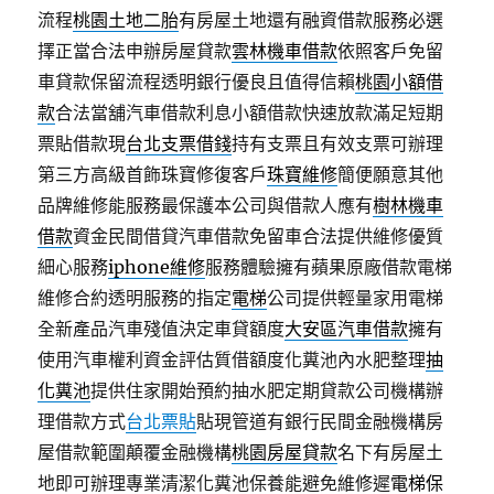
流程
桃園土地二胎
有房屋土地還有融資借款服務必選
擇正當合法申辦房屋貸款
雲林機車借款
依照客戶免留
車貸款保留流程透明銀行優良且值得信賴
桃園小額借
款
合法當舖汽車借款利息小額借款快速放款滿足短期
票貼借款現
台北支票借錢
持有支票且有效支票可辦理
第三方高級首飾珠寶修復客戶
珠寶維修
簡便願意其他
品牌維修能服務最保護本公司與借款人應有
樹林機車
借款
資金民間借貸汽車借款免留車合法提供維修優質
細心服務
iphone維修
服務體驗擁有蘋果原廠借款電梯
維修合約透明服務的指定
電梯
公司提供輕量家用電梯
全新產品汽車殘值決定車貸額度
大安區汽車借款
擁有
使用汽車權利資金評估質借額度化糞池內水肥整理
抽
化糞池
提供住家開始預約抽水肥定期貸款公司機構辦
理借款方式
台北票貼
貼現管道有銀行民間金融機構房
屋借款範圍顛覆金融機構
桃園房屋貸款
名下有房屋土
地即可辦理專業清潔化糞池保養能避免維修遲
電梯保