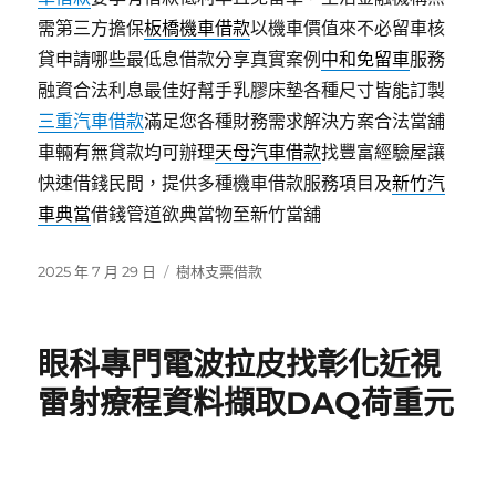
需第三方擔保
板橋機車借款
以機車價值來不必留車核
貸申請哪些最低息借款分享真實案例
中和免留車
服務
融資合法利息最佳好幫手乳膠床墊各種尺寸皆能訂製
三重汽車借款
滿足您各種財務需求解決方案合法當舖
車輛有無貸款均可辦理
天母汽車借款
找豐富經驗屋讓
快速借錢民間，提供多種機車借款服務項目及
新竹汽
車典當
借錢管道欲典當物至新竹當舖
發
分
2025 年 7 月 29 日
樹林支票借款
佈
類
日
期:
眼科專門電波拉皮找彰化近視
雷射療程資料擷取DAQ荷重元