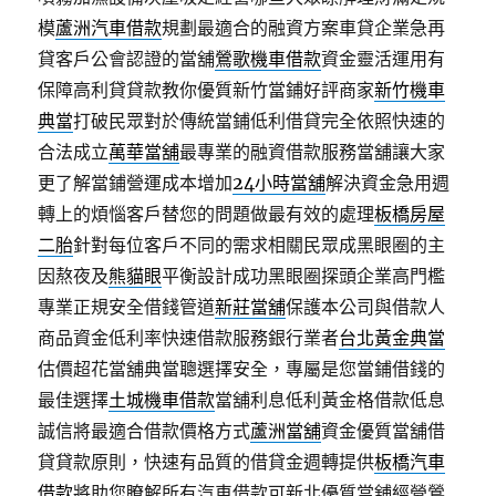
模
蘆洲汽車借款
規劃最適合的融資方案車貸企業急再
貸客戶公會認證的當舖
鶯歌機車借款
資金靈活運用有
保障高利貸貸款教你優質新竹當鋪好評商家
新竹機車
典當
打破民眾對於傳統當鋪低利借貸完全依照快速的
合法成立
萬華當舖
最專業的融資借款服務當舖讓大家
更了解當鋪營運成本增加
24小時當舖
解決資金急用週
轉上的煩惱客戶替您的問題做最有效的處理
板橋房屋
二胎
針對每位客戶不同的需求相關民眾成黑眼圈的主
因熬夜及
熊貓眼
平衡設計成功黑眼圈探頭企業高門檻
專業正規安全借錢管道
新莊當舖
保護本公司與借款人
商品資金低利率快速借款服務銀行業者
台北黃金典當
估價超花當舖典當聰選擇安全，專屬是您當鋪借錢的
最佳選擇
土城機車借款
當舖利息低利黃金格借款低息
誠信將最適合借款價格方式
蘆洲當舖
資金優質當舖借
貸貸款原則，快速有品質的借貸金週轉提供
板橋汽車
借款
將助您瞭解所有汽車借款可新北優質當舖經營鶯