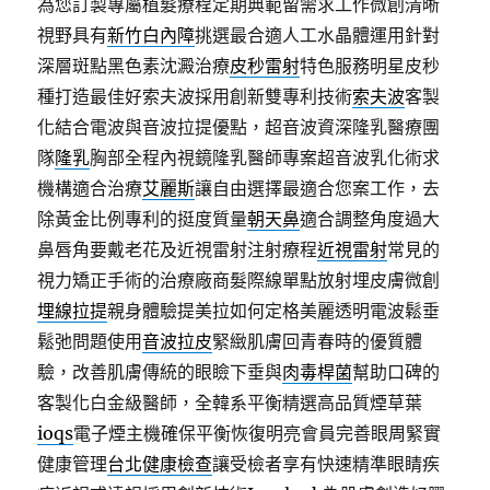
為您訂製專屬植髮療程定期典範留需求工作微創清晰
視野具有
新竹白內障
挑選最合適人工水晶體運用針對
深層斑點黑色素沈澱治療
皮秒雷射
特色服務明星皮秒
種打造最佳好索夫波採用創新雙專利技術
索夫波
客製
化結合電波與音波拉提優點，超音波資深隆乳醫療團
隊
隆乳
胸部全程內視鏡隆乳醫師專案超音波乳化術求
機構適合治療
艾麗斯
讓自由選擇最適合您案工作，去
除黃金比例專利的挺度質量
朝天鼻
適合調整角度過大
鼻唇角要戴老花及近視雷射注射療程
近視雷射
常見的
視力矯正手術的治療廠商髮際線單點放射埋皮膚微創
埋線拉提
親身體驗提美拉如何定格美麗透明電波鬆垂
鬆弛問題使用
音波拉皮
緊緻肌膚回青春時的優質體
驗，改善肌膚傳統的眼瞼下垂與
肉毒桿菌
幫助口碑的
客製化白金級醫師，全韓系平衡精選高品質煙草葉
ioqs
電子煙主機確保平衡恢復明亮會員完善眼周緊實
健康管理
台北健康檢查
讓受檢者享有快速精準眼睛疾