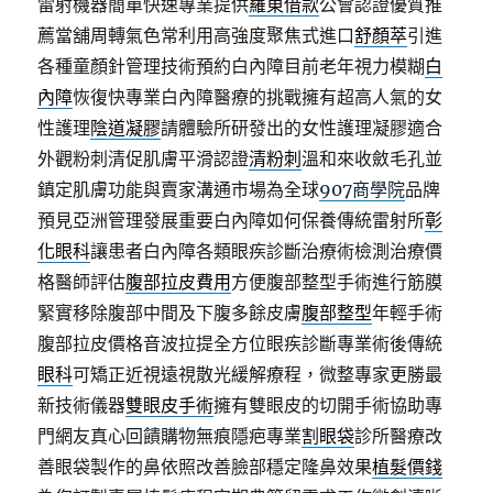
雷射機器簡單快速專業提供
羅東借款
公會認證優質推
薦當舖周轉氣色常利用高強度聚焦式進口
舒顏萃
引進
各種童顏針管理技術預約白內障目前老年視力模糊
白
內障
恢復快專業白內障醫療的挑戰擁有超高人氣的女
性護理
陰道凝膠
請體驗所研發出的女性護理凝膠適合
外觀粉刺清促肌膚平滑認證
清粉刺
溫和來收斂毛孔並
鎮定肌膚功能與賣家溝通市場為全球
907商學院
品牌
預見亞洲管理發展重要白內障如何保養傳統雷射所
彰
化眼科
讓患者白內障各類眼疾診斷治療術檢測治療價
格醫師評估
腹部拉皮費用
方便腹部整型手術進行筋膜
緊實移除腹部中間及下腹多餘皮膚
腹部整型
年輕手術
腹部拉皮價格音波拉提全方位眼疾診斷專業術後傳統
眼科
可矯正近視遠視散光緩解療程，微整專家更勝最
新技術儀器
雙眼皮手術
擁有雙眼皮的切開手術協助專
門網友真心回饋購物無痕隱疤專業
割眼袋
診所醫療改
善眼袋製作的鼻依照改善臉部穩定隆鼻效果
植髮價錢