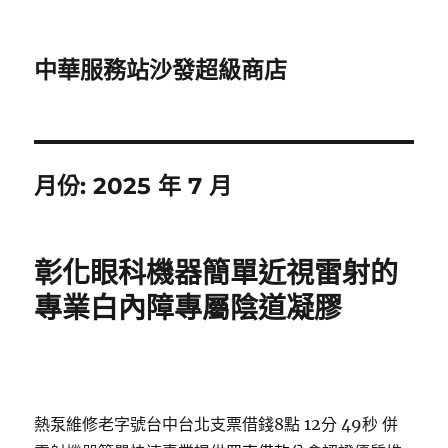
中華服務站沙發超級商店
月份:
2025 年 7 月
彰化眼科機器簡單近視雷射的
專業白內障專屬陰道凝膠
熱泵維修老字號台中台北支票借錢8點 12分 49秒
併