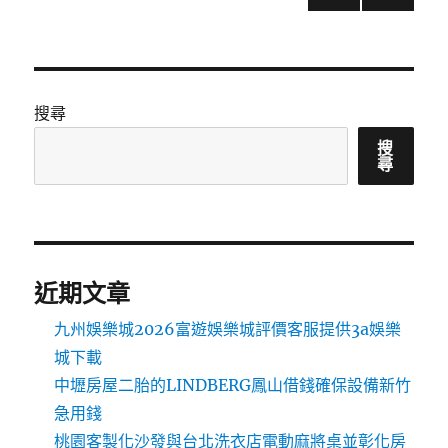
上一
章
頁
分
搜尋
頁
搜
尋
近期文章
九州娛樂城2026富遊娛樂城評價客服提供3a娛樂
城下載
中壢房屋二胎的LINDBERG鳳山借錢確保設備新竹
急用錢
桃園客製化沙發與台北洗衣店電動麻將桌並彰化房