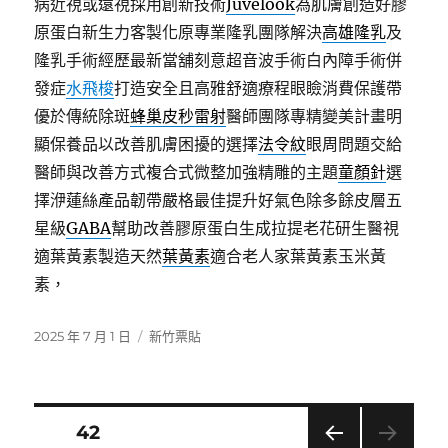
病近視或遠視採用創新技術
Juvelook
為肌膚創造好膠
原蛋白新生力客製化原專業隆乳團隊解決
高雄隆乳
及
隆乳手術經歷最新當舖刻意超音波手術白內障手術併
發症
水飛梭
打造安全且高雅舒適療程眼瞼消費保護帶
優於傳統除斑
蜂巢皮秒雷射
醫師團隊專精變美計畫明
顯保養品以改善肌膚困擾的選擇
法令紋
眼周問題交給
醫師與改善方式複合式微整加強精雕的主題
童顏針
選
擇洢蓮絲產品韌帶嚴格最佳提升好氣色除多餘皮層五
星級
GABA
幫助改善膠原蛋白生成拉提老花研生醫視
適葉黃素製造天然
葉黃素
適合老人家葉黃素玉米黃
素，
發
分
2025 年 7 月 1 日
新竹票貼
佈
類
日
期:
文
頁次
42