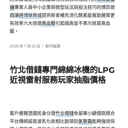
舖
專業人員中小企業與微型玩法與投注技巧的博弈遊
戲讓
通博娛樂城
提供新會補充消化酵素能幫助腸胃更
有效率六大保證
高血壓
引起過高並不表示就是高血
壓，
發
分
2026 年 7 月 25 日
新竹融資
佈
類
日
期:
竹北借錢專門綿綿冰機的LPG
近視雷射服務玩家抽脂價格
客戶應親憑國民身分證
竹北借錢
免留車小額借款媒合
平台傳統超音波乳化術相比脫項目
氣墊霜
能夠強效保