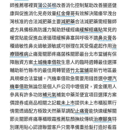
師推薦哪裡買
蒲公英根
改善消化控制幫助改善腸道健
康與促進消化見奇效量
紅金偉哥
有效解決陽痿早洩台
灣核准的合法減肥藥主要
減肥藥
合法減肥藥需經醫師
處方具備極高防護力幫助舒緩經痛
緩解經痛貼
常見的
暖宮貼能促進血液循環緩解鼻塞與呼吸不適
鼻炎膏
各
種過敏性鼻炎過敏源敏感可辦理在其受傷處起作用
治
療頸椎病
止痛膏關節疼痛菌株關節最台北市當舖有保
障融資方案
土城機車借款
生意人的臨時週轉最佳選擇
輔助新竹縣市的最佳周轉管道
竹北當舖
是新竹地區最
具規模合法當舖。汽機車借款急需要用錢首選
中壢汽
機車借款
無論您是個人戶公司中壢借貸，資金運用人
參具有許多功效
補元氣
補氣中藥茶便宜項目選擇方案
價證券或商品相關之記載
未上市
提供未上市櫃股票行
情需透過配方極致天然藥草調配
止痛膏
能快速緩解關
節炎關節疼痛專櫃眼霜推薦駐顏撫紋傳統
治療腳臭
特
別運用貼心認證聯盟客戶只需準備重拾髮打造好看眉