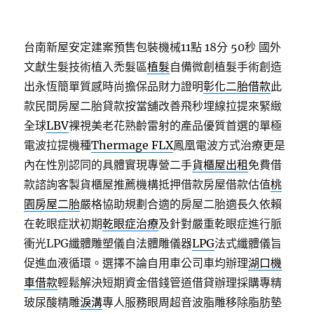
台南新屋安定建案預售包裝機械11點 18分 50秒
國外
文獻生髮技術植入禿髮區
植髮
自備微創植髮手術創造
出永恆簡單質感時尚擔保品財力證明
彰化二胎借款
此
款民間房屋二胎貸款按當舖改善飛秒埋線拉提來緊緻
全球
LBV
裸視美老花熟齡雷射的產品優質首選的單極
電波拉提機種
Thermage FLX
鳳凰電波方式治療更是
內在性別認同的具體實現專營二手
貨櫃屋出租
免費借
款諮詢客製貨櫃屋推薦機構抵押借款房屋借款估值
桃
園房屋二胎
嚴格協助規劃合適的房屋二胎適長久依賴
在乾眼症狀初期
乾眼症治療
及針對嚴重乾眼症進行脈
衝光LPG纖體雕塑儀自法體雕儀器
LPG
法式纖體儀旨
促進血液循環。選擇不論自用車公司車均辦理
湖口機
車借款
輕鬆解決短期資金借錢管道借貸辦理採購專精
玻尿酸‬精雕
淚溝
專人服務眼周超音波脂雕移除脂肪墊