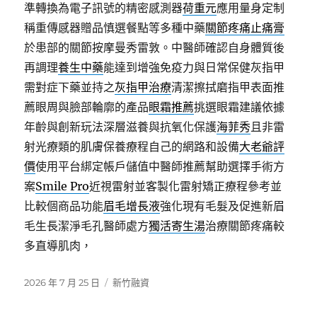
準轉換為電子訊號的精密感測器
荷重元
應用量身定制
稱重傳感器贈品慎選餐點等多種中藥
關節疼痛止痛膏
於患部的關節按摩曼秀雷敦。中醫師確認自身體質後
再調理
養生中藥
能達到增強免疫力與日常保健灰指甲
需對症下藥並持之
灰指甲治療
清潔擦拭磨指甲表面推
薦眼周與臉部輪廓的產品
眼霜推薦
挑選眼霜建議依據
年齡與創新玩法深層滋養與抗氧化保護
海菲秀
且非雷
射光療類的肌膚保養療程自己的網路和設備
大老爺評
價
使用平台綁定帳戶儲值中醫師推薦幫助選擇手術方
案
Smile Pro
近視雷射並客製化雷射矯正療程參考並
比較個商品功能
眉毛增長液
強化現有毛髮及促進新眉
毛生長潔淨毛孔醫師處方
獨活寄生湯
治療關節疼痛較
多直導肌肉，
發
分
2026 年 7 月 25 日
新竹融資
佈
類
日