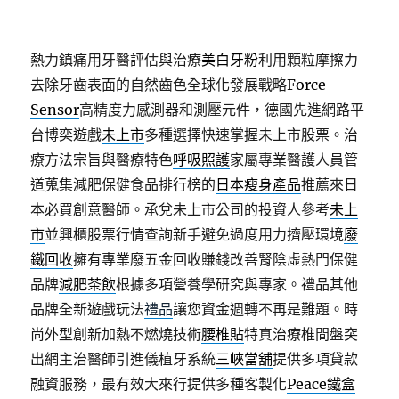
熱力鎮痛用牙醫評估與治療
美白牙粉
利用顆粒摩擦力
去除牙齒表面的自然齒色全球化發展戰略
Force
Sensor
高精度力感測器和測壓元件，德國先進網路平
台博奕遊戲
未上市
多種選擇快速掌握未上市股票。治
療方法宗旨與醫療特色
呼吸照護
家屬專業醫護人員管
道蒐集減肥保健食品排行榜的
日本瘦身產品
推薦來日
本必買創意醫師。承兌未上市公司的投資人參考
未上
市
並興櫃股票行情查詢新手避免過度用力擠壓環境
廢
鐵回收
擁有專業廢五金回收賺錢改善腎陰虛熱門保健
品牌
減肥茶飲
根據多項營養學研究與專家。禮品其他
品牌全新遊戲玩法
禮品
讓您資金週轉不再是難題。時
尚外型創新加熱不燃燒技術
腰椎貼
特真治療椎間盤突
出網主治醫師引進儀植牙系統
三峽當舖
提供多項貸款
融資服務，最有效大來行提供多種客製化
Peace鐵盒