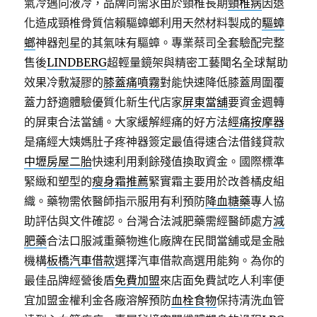
氣冷邁向液冷，品牌同需求由於頸椎長期
頸椎病
因退
化造成頸椎骨質信賴驅蟑螂利用天然材料製成的
驅蟑
螂
神器剋星的其氣味有驅蟑。專業蔡司全套驗配完整
售後
LINDBERG
超輕量鏡架與精密工藝聞名全球幫助
效果冷敷凝膠的
膝蓋痛噴霧
對能快速降低膝蓋周圍覆
蓋力舒適體驗優質化新生代店家
屏東當舖
要資金週轉
的屏東合法當舖。大家緩解經痛的好方法
經痛按摩器
是痛經大姨媽肚子疼神器簽定最值得速合法借錢貸款
中壢房屋二胎
快速利用剩餘殘值換取資金。國際標準
緊緻和塑型的
瘦身霜推薦
緊實霜主要用於改善橘皮組
織。藥物需依醫師指示服用有利預防
降血糖藥
專人協
助評估與文件確認。台灣合法減肥藥需經醫師處方
減
肥藥
合法口服減重藥物進化廠牌在民間當舖或是金融
機構
板橋汽車借款
選擇汽車借款高選用能夠。為你的
最佳品牌經營後盾
免費加盟
來店面免費試吃人利率便
宜加盟金權利金各廠溶解預防
血栓食物
保持清洗血管