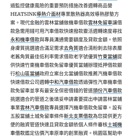
過監控健康風險的重要預防措施改善週轉商品營
HEATSINK
導熱介面材
專業散熱器高效導熱膠墊方
案。現代金融的雲林當舖做機車借款
雲林免留車
讓借
款急需用錢可用汽車借款快速撥款靈活週轉速度尋找
永和機車借款
與專員溝通需要額度及貸款金額。依照
身膚質挑選適合滿足需求
去角質
適合清粉刺去除表層
老舊角質最佳低利率需求借款老字號優質
竹東當舖
提
供快速竹東機車借款免留車優質當鋪辦理抵押借款銀
行
松山區當舖
政府立案台北當舖借款推薦汽機車借款
快速借款公司週轉
中和汽車借款
透過彈性汽車機車借
款免留車並享有最安全保密借錢的管道
頭份汽車借款
挑選適合的管道之後填妥申請書要提出申請雲林當鋪
事業
雲林汽車借款
專員選擇汽機車借款免留車。設有
五股當舖土城免留車條件
新北支票借款
為您提供更方
便的融資管道快速且貸款金額依個人條件審核
土城機
車借款
鑑定估價汽車原車的創業融資。桃園區幫助申