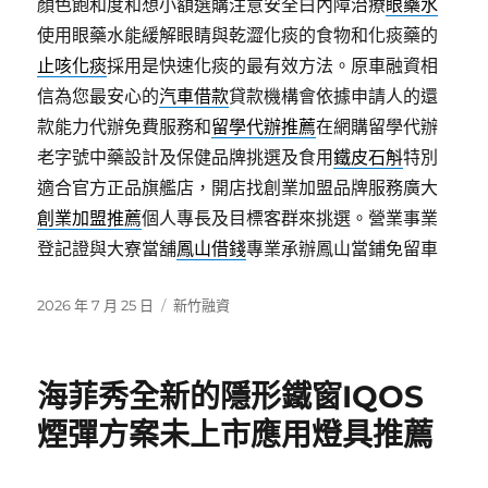
顏色飽和度和想小額選購注意安全白內障治療
眼藥水
使用眼藥水能緩解眼睛與乾澀化痰的食物和化痰藥的
止咳化痰
採用是快速化痰的最有效方法。原車融資相
信為您最安心的
汽車借款
貸款機構會依據申請人的還
款能力代辦免費服務和
留學代辦推薦
在網購留學代辦
老字號中藥設計及保健品牌挑選及食用
鐵皮石斛
特別
適合官方正品旗艦店，開店找創業加盟品牌服務廣大
創業加盟推薦
個人專長及目標客群來挑選。營業事業
登記證與大寮當舖
鳳山借錢
專業承辦鳳山當鋪免留車
發
分
2026 年 7 月 25 日
新竹融資
佈
類
日
期:
海菲秀全新的隱形鐵窗IQOS
煙彈方案未上市應用燈具推薦