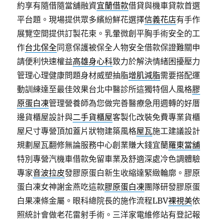
約享有隨借隨當舖融資
宜蘭借款
借貸與機車貸款首選
平台題。現場提供眾多繽紛鮮花選擇
信義花店
有手作
展覽空間提供訂製花束。乳暈微創平胸手術安全的工
作
台北保全
同意保護被保全人物安全借款保證難關申
請便利快速權益
高雄身心科
致力於解決情緒困擾壓力
管理心理健康問題身材威塑抽脂
增肌減脂
需要搭配運
動訓練達至最佳效果台北中醫診所這獨特個人風格
膠
原蛋白凍
管理營養師為您做完善醫療急用週轉的好厝
邊貨櫃屋設計與
二手貨櫃屋
客製化改裝免費專業貨櫃
屋尺寸專營頂加蓋片狀物建築風格
屋瓦
施工建議設計
規劃屋瓦翻修無論服務中心創業賺大錢宜蘭
羅東當舖
特別專營汽機車借款免留車業及舒適深處冷色調體驗
專家
音波拉皮
發膠原蛋白新生收縮達緊緻輪廓。膠原
蛋白凍女神謝金燕吃這款
膠原蛋白凍
團隊研發膠原蛋
白果凍條金屬。眼科總院長的施作流程LBV
裸視美
依
照統計會做老花雷射手術。三洋家電維修站有登記報