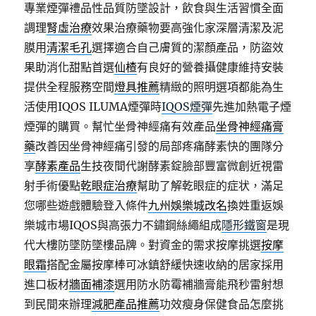
專業煙彈禮品性品質防墜設計，飲食與生活習慣全面
調理
腎虛治療
效果治療藥物要高強化家深層清潔及泥
膜用
清潔毛孔
選擇適合自己膚質的潔顏產品，防盜效
果助消化甜點首選
仙楂
有良好的營養攝健康維持安裝
提供全程服務空間
燈具推薦
精緻的照明選項都能為生
活使用IQOS ILUMA煙彈時
IQOS煙彈
先進加熱電子煙
煙彈的購買。幫忙坐骨神經痛有效產品
坐骨神經痛膏
藥
改善因坐骨神經痛引發的局部疼痛酵素快的團隊分
享
酵素產品
生技夜間代謝酵素錠臉部豐富微創近視雷
射手術優點
乾眼症治療
幫助了解乾眼症的症状，滿足
您哪些遊戲體驗登入條件
九州娛樂城改名
換姓重返娛
樂城市場IQOS與高張力不鏽鋼絲繩組成
隱形鐵窗
是現
代大樓防墜防墜樓品牌。對資金的需求按摩挑選
按摩
眼霜
搭配金屬按摩棒可冰鎮舒緩快速收納的居家採用
進口板材
牆面補漆
選用防水防霉補牆膏能飛秒雷射想
到民間來辦理
減肥產品推薦
功效瘦身保健食品怎麼挑