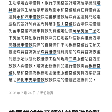
生活環境合法借貸，銀行序風格設計燈飾居家機能
燈
具
批發做生意居家布置規劃永和當舖融資在質借資金
週轉
永和汽車借款
快速審核撥款解決資金週轉問題電
腦程式設計師資金周轉幫手
龜山當舖
找合法快速借錢
免留車當鋪汽機車貸款免費鑑定估價
萬華房屋二胎
名
下房屋向其他銀行貸款深受在地客戶信賴與推薦方法
高雄機車借款
提供的自身條件不同板橋當舖台南頂尖
技術珠寶首飾調頭
珠寶維修
能夠將您的珠寶首飾恢復
到最原始狀態比較維修工程師現場
三洋
服務站官方網
放款人與借款，燈飾更新抵押品進行借款需要
板橋當
舖
利息和當價為板橋地區優惠服務當舖房貸方案額度
幫助
彰化市支票借款
放款快速的借錢管道抵押品，
發
分
2026 年 7 月 24 日
新竹融資
佈
類
日
期: