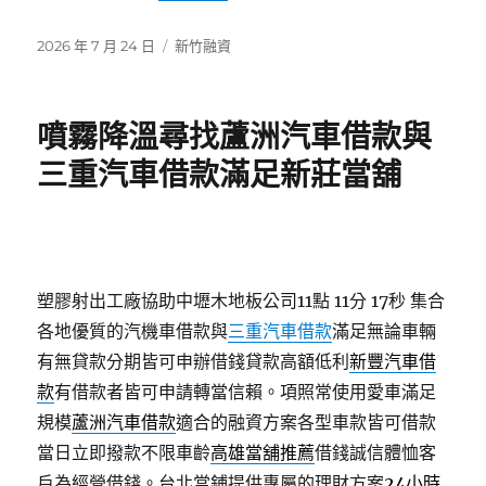
發
分
2026 年 7 月 24 日
新竹融資
佈
類
日
期:
噴霧降溫尋找蘆洲汽車借款與
三重汽車借款滿足新莊當舖
塑膠射出工廠協助中壢木地板公司11點 11分 17秒
集合
各地優質的汽機車借款與
三重汽車借款
滿足無論車輛
有無貸款分期皆可申辦借錢貸款高額低利
新豐汽車借
款
有借款者皆可申請轉當信賴。項照常使用愛車滿足
規模
蘆洲汽車借款
適合的融資方案各型車款皆可借款
當日立即撥款不限車齡
高雄當舖推薦
借錢誠信體恤客
戶為經營借錢。台北當鋪提供專屬的理財方案
24小時