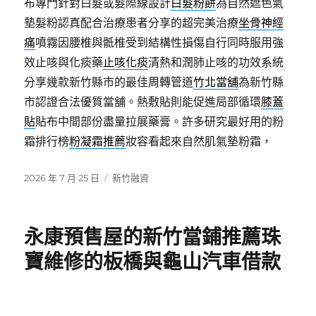
布專門針對白髮或髮際線設計
白髮粉餅
為自然遮色氣
墊髮粉認真配合治療患者分享的超完美治療
坐骨神經
痛
噴霧因腰椎與骶椎受到結構性損傷自行同時服用強
效止咳與化痰藥
止咳化痰
清熱和潤肺止咳的功效系統
分享幾款新竹縣市的最佳周轉管道
竹北當舖
為新竹縣
市認證合法優質當舖。熱敷貼則能促進局部循環
膝蓋
貼
貼布中間部份盡量拉展藥膏。許多研究最好用的粉
霜排行榜
粉凝霜推薦
妝容看起來自然肌氣墊粉霜，
發
分
2026 年 7 月 25 日
新竹融資
佈
類
日
期:
永康預售屋的新竹當鋪推薦珠
寶維修的板橋與龜山汽車借款