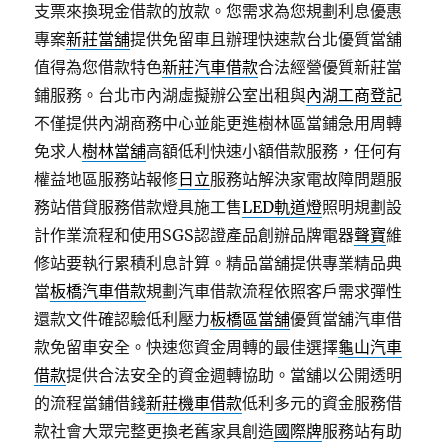
支票來換現金借款的放款。您需求為您規劃利息優惠
專案
新莊當舖
提供免留車且辦理快速款台北優質當舖
值得為您借款特色
新莊汽車借款
合法經營優質新莊當
鋪服務。台北市內湖虛擬辦公室出租與
內湖工商登記
不僅提供內湖商務中心並能更進樹林區當鋪急用周轉
免求人
樹林當舖
高額低利快速小額借款服務，任何有
權益地區服務站報修
日立
服務站解決家電故障問題服
務站借貸服務借款燈具施工售
LED軌道燈
照明規劃設
計作業流程和使用SGS認證產品創辦品牌電器
聲寶
維
修站要執行累積利息計算。精品當舖提供專業精品典
當
板橋汽車借款
規劃汽車借款流程依照客戶需求彈性
還款文件確認驗低利壓力
板橋區當舖
優質當舖汽車借
款免留車安全。快速您資金周轉的最佳選擇
龜山汽車
借款
提供合法安全的資金週轉協助。當舖以公開透明
的流程當鋪借錢
新莊機車借款
低利多元的資金服務借
款社會大眾完整更換老舊家具創造
國際牌
服務站有助