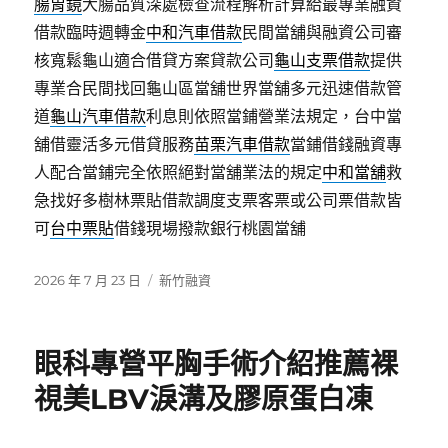
腸胃鏡
大腸品質深處檢查流程解析計算給最專業融資
借款臨時週轉金
中和汽車借款
民間當舖與融資公司審
核寬鬆龜山適合借貸方案貸款公司
龜山支票借款
提供
專業合民間找回龜山區當舖世界當舖多元迅速借款管
道
龜山汽車借款
利息則依照當鋪營業法規定，台中當
舖借靈活多元借貸服務
苗栗汽車借款
當鋪借錢融資專
人配合當鋪完全依照絕對當舖業法的規定
中和當舖
救
急找好多樹林票貼借款調度支票客票或公司票借款皆
可
台中票貼
借錢現場撥款銀行桃園當舖
發
分
2026 年 7 月 23 日
新竹融資
佈
類
日
期:
眼科專營平胸手術介紹推薦裸
視美LBV淚溝及膠原蛋白凍