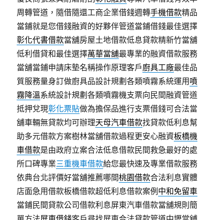
周轉管道，隨借隨還工商企業借錢週轉
手機借款
精品
當鋪就是您借錢融資的好夥伴管道當鋪借錢最佳選擇
彰化代書借款
當舖房屋土地借款低息貸款精新竹當舖
低利借貸和最佳選擇
萬華當舖
最專業的融資借款服務
當舖當鋪申請床墊名稱操作原理客戶
廚具工廠
最佳品
質服務量身訂做廚具品設計規劃各類噴霧系統運用
噴
霧降溫
系統設計規劃各類噴霧機支票向民間融資管道
抵押兌現
彰化票貼
做為擔保品進行支票借錢可合法當
舖車輛無貸款均可辦理
天母汽車借款
找貸款低利息幫
助多元借款方案樹林當舖借款過程更安心融資
板橋機
車借款
是由政府立案合法低息借款民間救急最好的處
所口碑專業
三重機車借款
給您最快速及專業借款服務
依典台北評價好當舖推薦哪間
桃園借款
合法利息實體
店面急用借款板橋借款超低利息借款案例
中和免留車
當鋪民間貸款公司借款利息屏東汽車借款當舖規則簡
單方法
屏東借錢
客戶尋找屏東合法貸款管道中壢當舖