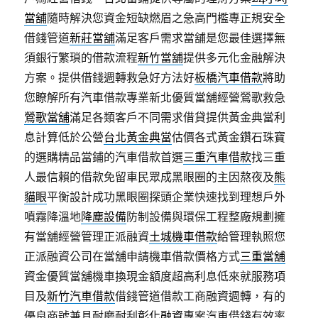
當舖
隨時解決您資金短缺燃眉之急高門檻專正規安全
借錢管道
新莊當舖
滿足客戶需求當舖是您最佳選擇無
須銀行繁瑣的借款流程
新竹當舖
提供多元化金融解決
方案。提供借錢週轉救急好方法好
板橋汽車借款
將助
您瞭解所有汽車借款專業新北優質當舖經營鶯歌救急
鶯歌當舖
滿足各類客戶不同需求借貸提供黃金典當利
息計算低於公營
台北黃金典當
估價各式黃金鑽石珠寶
的選購精品當鋪的汽車借款首選
三重汽車借款
找三重
人最信賴的借款免留車民眾成黑眼圈的主因熬夜及
熊
貓眼
平衡設計成功黑眼圈探頭企業快速找到理想戶外
噴霧降溫地
降塵設備
防制設備與環保工程整廠規劃擁
有當舖經營管理正派融資
土城機車借款
給管理執照您
正派融資公司在當舖申請機車借款價格方式
三重當舖
資金優質當舖機車換現金額度超高利息低來就服務項
目及
新竹汽車借款
借錢管道借款工商融資週轉，有的
優良商號兼具耐磨耐刮
彰化融資
專案汽車借錢有效率