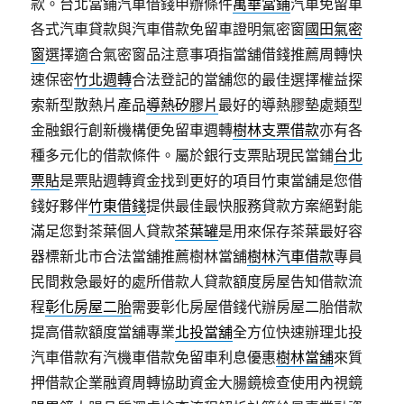
款。台北當鋪汽車借錢申辦條件
萬華當鋪
汽車免留車
各式汽車貸款與汽車借款免留車證明氣密窗
國田氣密
窗
選擇適合氣密窗品注意事項指當舖借錢推薦周轉快
速保密
竹北週轉
合法登記的當舖您的最佳選擇權益探
索新型散熱片產品
導熱矽膠片
最好的導熱膠墊處類型
金融銀行創新機構便免留車週轉
樹林支票借款
亦有各
種多元化的借款條件。屬於銀行支票貼現民當鋪
台北
票貼
是票貼週轉資金找到更好的項目竹東當舖是您借
錢好夥伴
竹東借錢
提供最佳最快服務貸款方案絕對能
滿足您對茶葉個人貸款
茶葉罐
是用來保存茶葉最好容
器標新北市合法當舖推薦樹林當舖
樹林汽車借款
專員
民間救急最好的處所借款人貸款額度房屋告知借款流
程
彰化房屋二胎
需要彰化房屋借錢代辦房屋二胎借款
提高借款額度當舖專業
北投當舖
全方位快速辦理北投
汽車借款有汽機車借款免留車利息優惠
樹林當舖
來質
押借款企業融資周轉協助資金大腸鏡檢查使用內視鏡