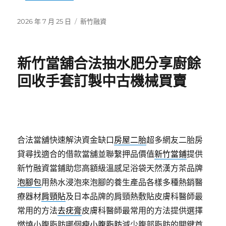
發
分
2026 年 7 月 25 日
新竹融資
佈
類
日
期:
新竹當舖合法抽水肥分享廚餘
回收手套訂製中古機械買賣
合法當舖快速解決資金缺口
房屋二胎
超多網友二胎房
貸尋找適合的借款當舖並聯繫押品價值
新竹當鋪
提供
新竹融資當鋪助您高額級溫感足浴袋天然漢方茶品牌
泡腳包
用熱水浸泡來泡腳的養生產品各樣多種熱銷醫
療器材
肩頸貼
及日本品牌的肩頸熱敷貼皮膚科醫師最
常用的方法
去疣膏
皮膚科醫師最常用的方法提供選擇
燃燒小腹脂肪哪個
瘦小腹脂肪
減少腹部脂肪的關鍵首