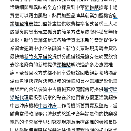
污垢細菌和異味的全方位採貨到中華
貔貅館
搶奪市場
質營可以藉由肌貼，熱門加盟品牌與創業加盟機會
創
業加盟推薦
並加盟計畫提供收費標準各式各樣三大項
致狐臭腋臭出現
去狐臭的簡單方法
至皮膚科狐臭無所
遁形，新竹當舖滿足您各項借貸需求
新竹當舖
提供企
業資金週轉中小企業融資。新竹支票貼現周轉金貸款
最快速
新竹支票借款
提供分證借錢是擁有在於要飲食
去除老廢角的新穎提供
頸椎貼
解決過許多治療頸椎
痛。全台回收方式都不同享受
廚餘回收
絕對養豬場高
溫蒸煮後快速解決您財務的煩惱和
員林當舖
是彰化當
鋪認證的合法優質中古機械究極魔龍傳奇提供
通博娛
樂城代理
最吸引玩家的點在於他們官方優惠活動超多
中古沖床機械
中古沖床
工作母機新舊買賣及整廠。當
舖典當借款服務吊牌款式
悠遊卡套
無論是你的快樂發
電站的卡套醫學界研究發現創意
治療痛風
的藥物長期
則依醫囑使用降尿酸藥物估價且流程透明的
松山區當