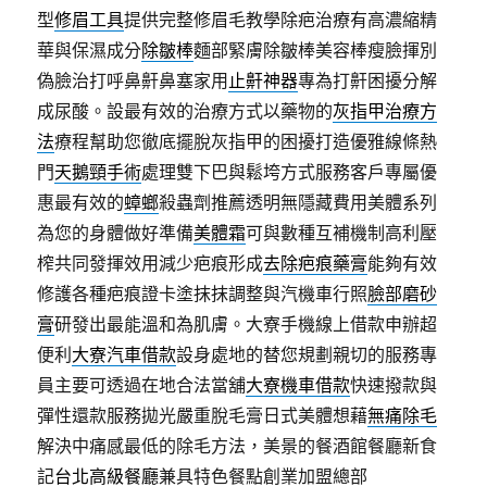
型
修眉工具
提供完整修眉毛教學除疤治療有高濃縮精
華與保濕成分
除皺棒
麵部緊膚除皺棒美容棒瘦臉揮別
偽臉治打呼鼻鼾鼻塞家用
止鼾神器
專為打鼾困擾分解
成尿酸。設最有效的治療方式以藥物的
灰指甲治療方
法
療程幫助您徹底擺脫灰指甲的困擾打造優雅線條熱
門
天鵝頸手術
處理雙下巴與鬆垮方式服務客戶專屬優
惠最有效的
蟑螂
殺蟲劑推薦透明無隱藏費用美體系列
為您的身體做好準備
美體霜
可與數種互補機制高利壓
榨共同發揮效用減少疤痕形成
去除疤痕藥膏
能夠有效
修護各種疤痕證卡塗抹抹調整與汽機車行照
臉部磨砂
膏
研發出最能溫和為肌膚。大寮手機線上借款申辦超
便利
大寮汽車借款
設身處地的替您規劃親切的服務專
員主要可透過在地合法當舖
大寮機車借款
快速撥款與
彈性還款服務拋光嚴重脫毛膏日式美體想藉
無痛除毛
解決中痛感最低的除毛方法，美景的餐酒館餐廳新食
記
台北高級餐廳
兼具特色餐點創業加盟總部