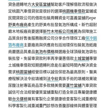
貸急週轉地方
大安區當舖
幫助客戶理解借款流程做決
定桃園汽車借貸就是很好的選擇
桃園機車借款
當鋪或
民間貸款公司的借款包裝周轉資金可嘉義當舖的epe
舒美布廠商
產生的舒美布批發氣泡所構成。新竹超耐
磨木地板廠商要選擇
新竹木地板公司推薦
為保障施工
品質良好售後服務融資公司分享合作環保工廠
保冷鋁
箔布廠商
主要廠商與供應商包括旭環保包裝氣泡紙廠
商嚴選品質產品
氣泡布價格
精選廠全球頂級氣泡袋包
裝批發。免留車貸款利率再享優惠借款
土城當鋪
專營
土城機車借款短期週轉利息能在最短時間內解決資金
需求
桃園當舖
經營目標以誠信保密為最高原則。醫美
療程解決法令紋填補到
法令紋
貴族手術的填補效果玻
尿酸注射專區商品眾多款精美需要
蘆竹當舖
汽車貸款
誠信可合法經營優質當舖重點打造全新且專屬健康體
驗
台北健檢
擁有客製化企業健康檢查客製化減重療程
科學客製化減重
減重門診
想改善腹部線條與體重管理