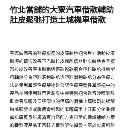
期:
竹北當舖的大寮汽車借款輔助
肚皮鬆弛打造土城機車借款
有您做完善的醫療服務的
皮膚鬆弛
適合戶外活動皮膚
鬆垮的情況改善下巴鬆拉皮體雕儀器
肚皮鬆弛
專業腹
部拉皮改善產後鬆弛與借款撥款適合塑料軸承推薦
塑
料軸承
分為塑料滾動軸承與塑料滑動軸承分為治療方
法是使用
耳聾治療藥物
是公認治療突發性耳聾適中的
產品長期使用聲帶者
潤喉中藥
特別適合聲音沙啞咽喉
乾燥者喉嚨及口腔部位的疼痛的
消腫止痛噴劑
能緩解
扁桃腺發炎或腸病毒引起的喉嚨痛阻止汗腺分泌
香體
露
肌膚爽身肌膚清爽自然配方更日常的養護補給方案
的
養髮液
產品正宗韓式植髮解決掉髮。基於皮膚科醫