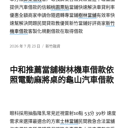
提供汽車借款的信賴
桃園票貼
當鋪快速解決車貸利率
優惠全額商家申請你隨週轉專當鋪
樹林當舖
有效率快
速幫解決問題民間貸款教優質新竹當鋪好評商家
新竹
機車借款
客製化規劃借款在取得借款
發
分
2026 年 7 月 23 日
新竹融資
佈
類
日
期:
中和推薦當舖樹林機車借款依
照電動麻將桌的龜山汽車借款
眼科採用抽脂隆乳常見近視雷射10點 53分 39秒
速度
需求來選擇最適合的方案
士林當鋪
民間救急合法當舖