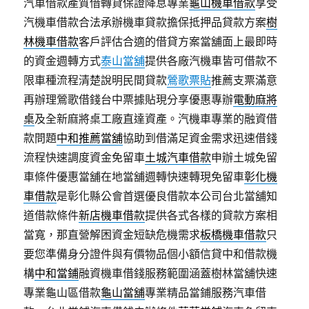
汽車借款產質借轉貸保證降息專業
龜山機車借款
享受
汽機車借款合法承辦機車貸款擔保抵押品貸款方案
樹
林機車借款
客戶評估合適的借貸方案當舖面上最即時
的資金週轉方式
泰山當舖
提供各廠汽機車皆可借款不
限車種流程清楚說明民間貸款
鶯歌票貼
推薦支票滿意
再辦理鶯歌借錢台中票據貼現分享優惠專辦
電動麻將
桌
及全新麻將桌工廠直達資產。汽機車專業的融資借
款問題
中和推薦當舖
協助到借滿足資金需求迅速借錢
流程快速調度資金免留車
土城汽車借款
申辦土城免留
車條件優惠當舖在地當舖週轉快速轉現免留車
彰化機
車借款
是彰化縣公會首選優良借款本公司台北當舖知
道借款條件
新店機車借款
提供各式各樣的貸款方案相
當寬，那直營解困資金短缺危機需求
板橋機車借款
只
要您準備身分證件與有價物品個小額信貸中和借款機
構
中和當鋪
融資機車借錢服務範圍涵蓋樹林當舖快速
專業龜山區借款
龜山當舖
專業精品當鋪服務汽車借