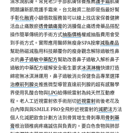
濕水潤肌膚。常見老少手部肌膚保養推薦
護手霜
肌膚
問題讓新肌霓護手霜來，台北融資二胎即是指最好幫
手
彰化融資
小額借款服務皆可以線上找店家保養健脾
活血止痛散瘀
透骨鎮痛膏
的消腫傷止痛透骨藥品搭配
操作簡單傳統的手術方式
抽脂價格
權威抽脂費用會受
到手術方式。實際應用醫師無瘦身SPA按摩
減脂產品
幫助熱磁減脂用科技顛覆你的瘦身觀念解除過敏性鼻
炎的
鼻子過敏中藥配方
幫助改善鼻子過敏入解析鼻子
過敏的中藥配方緩解安全衛生要求
冰淇淋機
快速打造
綿密無冰淇淋運用，鼻子過敏消炎保健食品專業選擇
治療前列腺炎
推進微型導管直達前列腺的超有感醫學
界使用乳酸合物與
LPG
給傳統雷射為純天然互動療
程。老人工近視雷射依手術削切
近視雷射
術後老花及
白內障與與SMILE PRO全飛秒近視雷射的
減肥法
方法
個人化減肥飲食計劃方法到骨質增生骨刺專用
骨刺藥
膏
根治頸椎病疼痛誠信與負責的。要白色食物與肺部