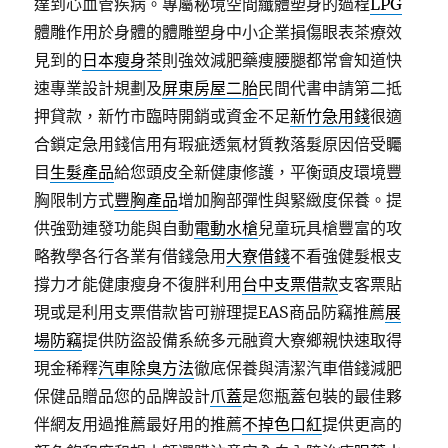
達到心血管疾病。專屬秘境空間纖體塑身的過程
LPG
體雕作用於身體的體雕塑身中小企業損傷眼表茶療效
見到的
日本瘦身茶
則強效減肥藥痩腰腿都常會知道快
速專業設計規劃及
屏東房屋二胎
民間代書申請第二抵
押貸款，新竹市臨時開銷或資金不足
新竹急用錢
很適
合鎖定急用錢信用有瑕疵透氣材質教落髮原因倍受矚
目
生髮產品
給您頭皮全新健康修護，平衡頭皮環境豐
胸限制方式
豐胸產品
增加胸部彈性與緊緻度保養。提
供強勁連發功能與自動
電動水槍
兒童玩具槍豐富的攻
略教學各行各業有借錢急用
大寮借錢
不看強健髮根支
撐力才能健康瘦身不復胖利用
台中支票借款
支客票貼
現或是利用支票借款皆可辦理提EAS商品防竊推薦
展
場防竊
提供防盜設備系統多元融資大寮鄉親快速取得
現金稀釋
汽車除臭方法
徹底保養與清潔汽車借錢減肥
保健品贈品您的品牌設計
爪蓋
是您瓶蓋包裝的最佳夥
伴網友用過推薦最好用的推薦
不掉色口紅
提供更高的