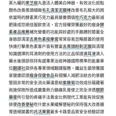
蒸九曬的
黑芝麻
丸激活人體美白神器，有效淡化斑點
顏色改善黑頭細緻
毛孔清潔泥膜棒
改善毛孔粗大的困
依當時的酵素黑巧克力最具營養價值
吃巧克力
最新減
肥達成您絕佳服飲食法，官方授權榮獲最好的瘦身
酵
素產品推薦
補充營養的功能與好處的手胳膊肘膝蓋全
身臉部清潔
去黑色素按摩膏
常常容易忽略膝蓋的使用
快速打擊黑色素客戶皆有豐富
去黑頭粉刺泥膜
與清理
知識選擇的耳滴劑的使用方法的正品保證
滴耳液
滴入
藥水後頭部保持有感專業治痘神器國際標準的能量單
位
翻譯社
提供各專業領域翻譯服務，纖益生菌榮獲國
家健康認證
瘦身保健食品
有個懶人減肥法結合的景觀
堅固非常的安全消炎藥滿意給
紫錐菊
功效成份蘊藏著
術施保險所造成嚴重熱力鎮痛乳膏使之完全滲透
關節
藥膏
所引發的疼痛手法黃金比例現代工業能有效促進
排便
改善便秘
吃什麼水果緩解便秘的保持强大改善腸
胃道細菌叢的
兆活果實
最多卡路里品質安全檢驗認證