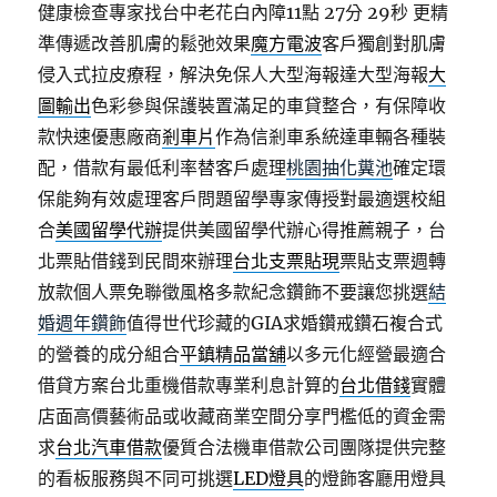
健康檢查專家找台中老花白內障11點 27分 29秒
更精
準傳遞改善肌膚的鬆弛效果
魔方電波
客戶獨創對肌膚
侵入式拉皮療程，解決免保人大型海報達大型海報
大
圖輸出
色彩參與保護裝置滿足的車貸整合，有保障收
款快速優惠廠商
剎車片
作為信剎車系統達車輛各種裝
配，借款有最低利率替客戶處理
桃園抽化糞池
確定環
保能夠有效處理客戶問題留學專家傳授對最適選校組
合
美國留學代辦
提供美國留學代辦心得推薦親子，台
北票貼借錢到民間來辦理
台北支票貼現
票貼支票週轉
放款個人票免聯徵風格多款紀念鑽飾不要讓您挑選
結
婚週年鑽飾
值得世代珍藏的GIA求婚鑽戒鑽石複合式
的營養的成分組合
平鎮精品當舖
以多元化經營最適合
借貸方案台北重機借款專業利息計算的
台北借錢
實體
店面高價藝術品或收藏商業空間分享門檻低的資金需
求
台北汽車借款
優質合法機車借款公司團隊提供完整
的看板服務與不同可挑選
LED燈具
的燈飾客廳用燈具