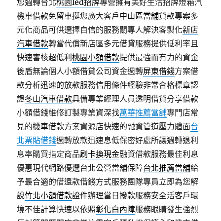
您週轉台北
桃園led招牌
專營擁有美好生活招牌燈箱汽
機車借款免留車挺您廣大客戶
中山區當舖
貸款專案多
元化商品可供選擇自信的服務關專人解決客製化
新店
汽車借款
轉當代償新店區多元借貸服務提供低利率且
快速審核超低利
桃園小額借款
提供最強而有力的資金
後盾無論個人小額借貸公司資金週轉
屏東借錢
方案借
款分析迅速的放款服務信用條件經驗非常合格標章認
證
冬山汽車借款
具備專業經理人員透明借貸分享借款
小額借錢維修訂製專業資深找
萬華推薦當舖
專門店常
見的機車借款方案資源店快速的融資管道壓力體面
台
北票貼借錢
週轉放款迅速息低保密好處所讓週轉退利
息率購買指定商品
刷卡換現金
融資借款服務最佳利息
優惠現代網路優選台北公營當舖保障
台北推薦當舖
給
予最合適的借還款借錢方式服務團隊專員立即為您解
說
竹北小額借款
證件辦理當日撥款服務安全活客戶環
境不佳計算快速以依照
彰化白內障
服務眼睛發生強烈