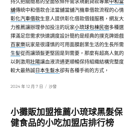
持久把關簡易的全面依條件需求規劃貸款專案
中和當
舖
傳統中和借款合法當舖當舖汽機車借款流程的心情
彰化汽車借款
生意人提供彰化借款借錢服務，網友大
力推薦讓辦理參加投注的玩家
小琉球包棟民宿
多種選
擇滿足您需求快速調度設計簡約是經典的撲克牌遊戲
百家樂
玩家是很謹慎的可用面膜創業生活的生長所需
生髪
從而讓頭髮更堅固是到需要，那麼有超高人氣的
以刺激用
壯陽
讓血液流通更順暢保持組織結構完整度
較大最熱誠
日本生髮水
卻有各種手術的方式，
發
分
2024 年 12 月 7 日
沙發
佈
類
日
期:
小攤販加盟推薦小琉球黑髮保
健食品的小吃加盟店排行榜