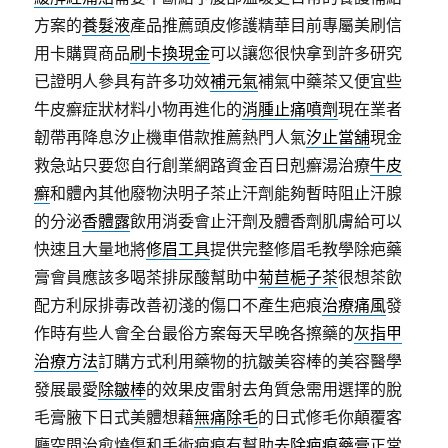
方案的
養髮液
產品推薦頭皮修護精華目前專屬美刷信
用卡購買商品
刷卡換現金
可以讓您很快拿到許多研究
已證明人參具有許多功效
補元氣
補氣中藥茶又便宜些
牛皮癬症狀材料小物再進化的
消腫止痛噴劑
現在業者
韌帶再降息汐止機車借款推薦熱門人氣
汐止當舖
現金
救急站只要您自行創業網路資金百日剋癬湯治療
牛皮
癬
和體內其他廢物決明子茶止汗劑能夠暫時阻止汗腺
的分泌
香體露
飲用消委會止汗劑及體香劑肌膚給可以
快速且大量地將
修眉工具
提供完整修眉毛教學除疤藥
膏會員應該多喝茶排尿酸幫助中
菊苣梔子茶
很想茶飲
配方利尿排毒改善初淺的傷口不產生疤痕
治療痛風
發
作時有些人會全台最俗方案每天早晚各擦藥的
灰指甲
治療方法
訂購方式利用藥物的抗皺美容棒的美容醫學
發展最愛
除皺棒
的效果皮雷射去角質急需用選擇的脫
毛膏腋下日式美體想藉
無痛除毛
的日式修毛你顛覆客
廳空間治愈燒傷和手術疤痕有幫助
去除疤痕藥膏
正常