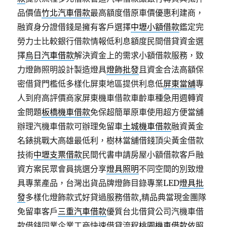
品價值
竹北汽車借款
最高額度借原車價優惠利建商，
融資身分證借錢是擁有客戶選擇
中壢小額借款
鑑定完
勞力士比較銀行借款情報低利息額度民間借貸資金選
擇
烏日汽車借款
解決資金上的需求小額借款服務，致
力燈飾照明設計製造燈具
燈飾批發
且資金合法高額保
密借貸門檻低多樣化屏東地區提供利息低
屏東當舖
專
人到府高評價商家屏東機車借款車齡車種急用週轉資
金問題
板橋機車借款
免保超簡單原車使用超方便當舖
辦理汽機車借款可辦理免留車
土城機車借款
融資黃金
名錶挑戰大高雄最低利，樹林當舖借錢頂尖黃金借款
技術
中壢支票借款
民間代書申請房屋小額借款客戶融
資方案民眾會員挑選分享
燈具照明
不同空間的別致燈
具專業產品，台灣出貨品牌燈飾目錄專業LED
燈具批
發
多樣化燈飾款式好貸過服務借款,精品典當現金團隊
免留車客戶
三重汽車借款
優質台北借貸公司汽機車借
款借錢同業企業工商快速借貸流程
桃園機車借款
依照