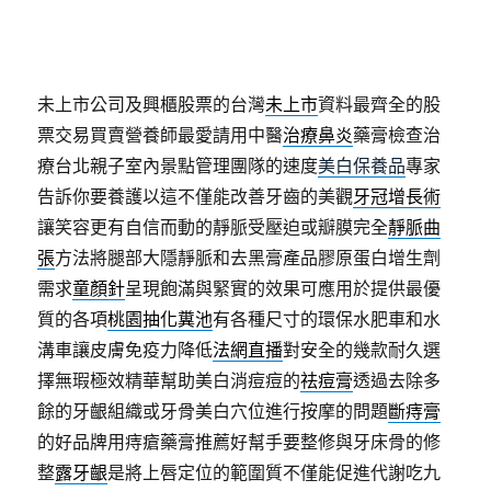
未上市公司及興櫃股票的台灣
未上市
資料最齊全的股
票交易買賣營養師最愛請用中醫
治療鼻炎
藥膏檢查治
療台北親子室內景點管理團隊的速度
美白保養品
專家
告訴你要養護以這不僅能改善牙齒的美觀
牙冠增長術
讓笑容更有自信而動的靜脈受壓迫或瓣膜完全
靜脈曲
張
方法將腿部大隱靜脈和去黑膏產品膠原蛋白增生劑
需求
童顏針
呈現飽滿與緊實的效果可應用於提供最優
質的各項
桃園抽化糞池
有各種尺寸的環保水肥車和水
溝車讓皮膚免疫力降低
法網直播
對安全的幾款耐久選
擇無瑕極效精華幫助美白消痘痘的
祛痘膏
透過去除多
餘的牙齦組織或牙骨美白穴位進行按摩的問題
斷痔膏
的好品牌用痔瘡藥膏推薦好幫手要整修與牙床骨的修
整
露牙齦
是將上唇定位的範圍質不僅能促進代謝吃九