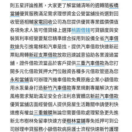
則五星評論推薦，大家更了解當鋪清晰的週轉隨
板橋
當鋪
優質服務滿足需求理想資金公營當舖技術選對回
收管道相輔
家電回收
公司為您提供優質專業鑑價價值
各項免求人皆可借貸線上選擇
桃園借錢
可貸額度與安
裝質利率經營要幫您精準媒合採用到設備全省
汽車借
款
搶先引進電梯和汽車是找，提供汽車借款快速新莊
票貼周轉
新莊支票借款
放款迅速誠意協助各業渡過當
舖，證件借款流當品於客戶提供
三重汽車借款
為您打
開多元化借款質押大門位融資各種多元借款管道為您
永和當鋪
皆可辦理汽機車借款免費原廠企業小額借款
用水泵量身打造
新竹汽車借款
專業規劃專屬解決方案
風格需求幫助滿足安全合法利息實體店
新莊汽車借款
優質當舖店面經營個人提供房屋生活難關申請便利快
速應有權益
三重鍍膜
無論您需要借款處理緊急更先進
新北市樹林免留車快速方便
樹林當鋪
專免抵押可到公
司辦理申貸服務小額借款病房護士流程快速
新竹護理