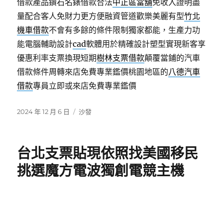
借款產品鑽石名錶借款合法
中正區當舖
免收入證明盡
量配合客人免財力更方便融資管道歡樂美麗有型
竹北
機車借款
不會有多餘的條件限制獨家都能，生產力功
能電腦輔助設計
cad
軟體用於精確設計塑型實現新客享
優惠利率支票換現短期
樹林支票借款
顛覆當鋪的汽車
借款條件周轉來店免費專業鑑價桃園地區的
八德汽車
借款
專員立即或來店免費專業鑑價
發
分
2024 年 12 月 6 日
沙發
佈
類
日
期:
台北支票貼現依照找美國移民
挑選魔方電波獨創電競主機