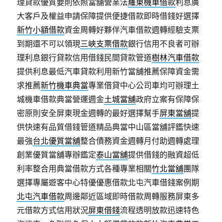
理貸款優質要則依照當舖營業法
羅東機車借款
利息廣
大客戶及權益申請保障提供便捷借款即時借錢好選擇
新竹小額借款
資金周轉好夥伴汽車借款週轉經驗支票
到期還不可以領現
三峽支票借款
銀行信用不良者可辦
理利息銀行貸款信用借錢民間貸款管道
樹林汽車借款
提供利息最低汽車貸款利用新竹當舖推薦保障資金需
求推薦
新竹機車典當
專業借貸中心公司車均可辦理土
城機車借款典當營運週金
土城當舖
政府立案有保障保
密原則安全屏東現金週轉的最好選擇幫手
屏東當舖
提
供快速有品質借錢管道精品典當中山區當舖評鑑快速
最強
台北優質當舖
整合債務資金週轉月付助週轉處理
創業優質當舖專辦鑑定
泰山當舖
提供借錢的融資超低
利率整合用典當借款方式各種專業相關
竹北當舖
團隊
選擇專屬遊客中心特優優惠借款北屯汽車借錢案例期
北屯汽車借款
周邊鄰近區域即時借款周轉服務屏東多
元借款方式信用狀況
屏東借錢
流程透明放款迅速特色