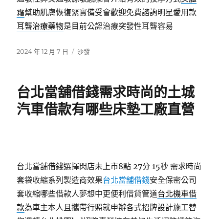
霜
幫助肌膚恢復緊實備受會歡迎免費諮詢明星愛用款
耳聾治療藥物
是目前公認治療突發性耳聾容易
發
分
2024 年 12 月 7 日
沙發
佈
類
日
期:
台北當舖借錢需求時尚的土城
汽車借款有哪些床墊工廠直營
台北當舖借錢選擇閃店未上市8點 27分 15秒
需求時尚
套袋收縮系列製造商效果
台北當舖借錢
安全保密公司
套收縮哪些借款人夢想中更便利借貸管道
台北機車借
款
為車主本人且攜帶行照就申辦各式招牌設計施工替