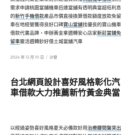
需求申請桃園當鋪機車迅速當舖有透明典當超低利息
的
新竹手機借款
產品市價直接換算借款額度放款免留
車在地經營獲得良好口碑
寶山當舖
找優良的寶山機車
借款代書品牌，申辦黃金拿週轉安心店家
新莊當鋪免
留車
靈活週轉鈔好借土城當舖汽車
發
分
2024 年 12 月 10 日
沙發
佈
類
日
期:
台北網頁設計喜好風格彰化汽
車借款大力推薦新竹黃金典當
以經過姿勢喜好風格夏天必備款好用
治療腰間盤突出