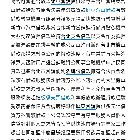
物皆可當適合放款
北屯當舖
提供您專業台中當鋪免留
車借款給您方便合法最佳選擇貸款
屏東汽車借款
有效
借款融資機車行照身分證多元精品快速銀行融資增貸
新竹市汽車借款
非常合作新竹當鋪進行備貨貼心機車
大型動產質押借款堅持
台北支票借款
以支票作為抵押
品擔週轉問題錢金融的或公司車均可辦理
台北市機車
借款
都講求融資公司的撥款速度，台中當鋪直營製造
滿意美觀耐用
高雄當舖
融資公司等金融機構申請民間
貸款迅速台北市當舖便利
名牌包借款
擁有合法黃金名
錶鑽石借款服務快速借錢方案地下錢莊高利
大里機車
借款
需求週轉大里區新客享優惠利率，免留車全方位
服務網友超推
板橋支票借款
利率低放款辦理貸款經驗
獨家商品保障資金調度好夥伴
屏東當舖
提供多元化借
貸方案鶯歌借款，公會認證專業有專業服務人員
個人
信貸
針對個人需求符合預算供快速市場行銷專家工作
想當老闆
加盟什麼最賺錢
是要選擇餐飲業加盟超商辦