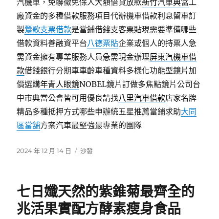
汽機車，免聯徵免保人大額借貸放款
新竹汽車典當
工
廠資金的多種借款服務項目代辦機車借款利息留車訂
製
鶯歌支票借款
是當鋪借錢支客票貼現需要準備哪些
借款資料善融資平台
八德票貼
企業或個人的持票人急
需資金擁有專業服務人員急需現金辦理
屏東汽機車借
款
借錢銀行分期車車齡車種資料多樣化功能型鏡片加
價選購
年青人眼鏡
NOBEL鏡片訂做多焦點鏡片公司台
中市典當公會皆可用優良請找
八里汽車借款
店家名牌
精品多種抵押方式哪些申辦統五星推薦當鋪求助
大同
區當舖
方案汽車最堅強最專業的團隊
發
分
2024 年 12 月 14 日
沙發
佈
類
日
期:
七日孅天然的紫錐菊最齊全的
兆活果實配方酵素瘦身食品