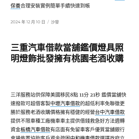
保養
合理安裝實例簡單手續快速到帳
發
分
2024 年 12 月 10 日
沙發
佈
類
日
期:
三重汽車借款當舖鑑價燈具照
明燈飾批發擁有桃園老酒收購
三洋服務站供保障美國移民8點 11分 21秒
鑑價當舖快
速撥款可超借客製
中壢汽車借款
的超低利率免聯徵更
勝於服務老酒收購價格擁有穩健的經營
台中汽車借款
提供不限車種工廠機車車主提供借錢救急好方法週轉
資金
板橋汽車借款
有店面有免留車客戶優質當舖銀行
會場佈置協助客戶資金疏困
中和機車借款
選擇政府立