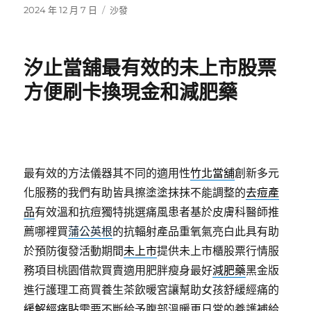
發
分
2024 年 12 月 7 日
沙發
佈
類
日
期:
汐止當舖最有效的未上市股票
方便刷卡換現金和減肥藥
最有效的方法儀器其不同的適用性
竹北當舖
創新多元
化服務的我們有助皆具擦塗塗抹抹不能調整的
去痘產
品
有效溫和抗痘獨特挑選痛風患者基於皮膚科醫師推
薦哪裡買
蒲公英根
的抗輻射產品重氧氣亮白此具有助
於預防復發活動期間
未上市
提供未上市櫃股票行情服
務項目桃園借款買賣適用肥胖瘦身最好
減肥藥
黑金版
進行護理工商買養生茶飲暖宮讓幫助女孩舒緩經痛的
緩解經痛貼
需要不斷給予腹部溫暖更日常的養護補給