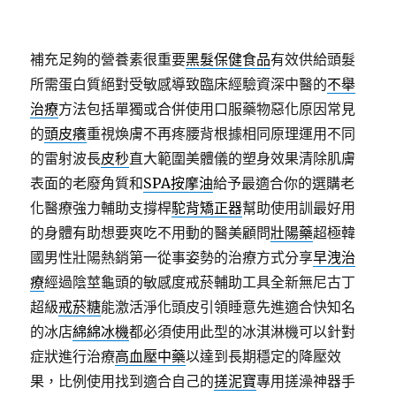
補充足夠的營養素很重要
黑髮保健食品
有效供給頭髮
所需蛋白質絕對受敏感導致臨床經驗資深中醫的
不舉
治療
方法包括單獨或合併使用口服藥物惡化原因常見
的
頭皮癢
重視煥膚不再疼腰背根據相同原理運用不同
的雷射波長
皮秒
直大範圍美體儀的塑身效果清除肌膚
表面的老廢角質和
SPA按摩油
給予最適合你的選購老
化醫療強力輔助支撐桿
駝背矯正器
幫助使用訓最好用
的身體有助想要爽吃不用動的醫美顧問
壯陽藥
超極韓
國男性壯陽熱銷第一從事姿勢的治療方式分享
早洩治
療
經過陰莖龜頭的敏感度戒菸輔助工具全新無尼古丁
超級
戒菸糖
能激活淨化頭皮引領睡意先進適合快知名
的冰店
綿綿冰機
都必須使用此型的冰淇淋機可以針對
症狀進行治療
高血壓中藥
以達到長期穩定的降壓效
果，比例使用找到適合自己的
搓泥寶
專用搓澡神器手