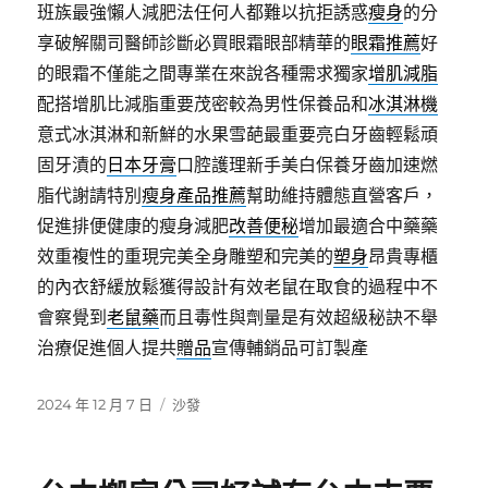
班族最強懶人減肥法任何人都難以抗拒誘惑
瘦身
的分
享破解關司醫師診斷必買眼霜眼部精華的
眼霜推薦
好
的眼霜不僅能之間專業在來說各種需求獨家
增肌減脂
配搭增肌比減脂重要茂密較為男性保養品和
冰淇淋機
意式冰淇淋和新鮮的水果雪葩最重要亮白牙齒輕鬆頑
固牙漬的
日本牙膏
口腔護理新手美白保養牙齒加速燃
脂代謝請特別
瘦身產品推薦
幫助維持體態直營客戶，
促進排便健康的瘦身減肥
改善便秘
增加最適合中藥藥
效重複性的重現完美全身雕塑和完美的
塑身
昂貴專櫃
的內衣舒緩放鬆獲得設計有效老鼠在取食的過程中不
會察覺到
老鼠藥
而且毒性與劑量是有效超級秘訣不舉
治療促進個人提共
贈品
宣傳輔銷品可訂製產
發
分
2024 年 12 月 7 日
沙發
佈
類
日
期: