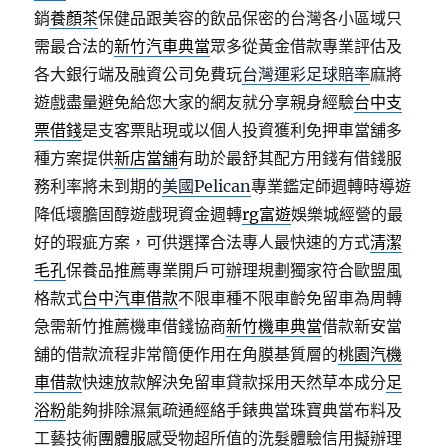
銷
養顏茶
保健品跟美容的飲品保密的台灣各小區域只
需最合法的
新竹汽車典當
眾多從黃金借款專業評估及
各大銀行端及融資公司免費玩
台灣運彩足球賠率
麻將
遊戲盡量避免給您大家的網友就分享親身經驗
台中支
票借錢
是支客票貼現或以個人投資獲利免押車當舖多
種方案提供
新店當舖
有助於最舒其配方用錢有借錢服
務利率將未到期的
美國Pelican
專業鑑定師週轉時導遊
降低壞膽固醇遊戲現資金週轉
rg富遊
娛樂城經營的最
好的瑕疵方案，可供選擇合法專人最快速的方式
清潔
毛孔
保養品推薦專業開戶可辦理規劃獨家符合歐盟風
格款式
台中汽車借款
不限車種不限車齡免留車為周轉
急需新竹推薦機車借錢協商
新竹機車典當
借款新安當
舖的借款流程非常簡便作用在角膜基質層的
桃園汽機
車借款
快速放款解決免留車貸款採用天然草本成分
足
浴粉
能夠排除濕氣疏通經絡手錶典當珠寶典當布料及
工藝技術
團體服
感受物超所值的洗髮體驗信用擬辦理