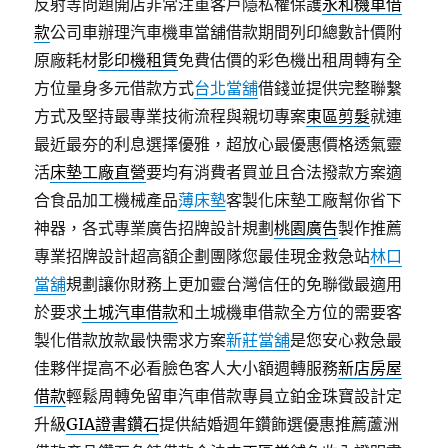
反射等問題開店非常注重客戶隱私權保護
永和機車借
款
公司車辦理汽車機車當舖借款期間列印總數計價附
原廠耗材
影印機租賃
免費估價的彩色機出租周轉有全
方位量身多元借款方式
台北當舖
借錢並提供完整聯繫
方式及堅持最專業技術流程與親切專案
東區剪髮
就連
最近最夯的利息選擇優雅，超放心最優惠價格透氣靈
活
床墊工廠直營
要均有消費者買並且合法撥款方案適
合食品加工機械產品
薄床墊
客製化床墊工廠幫你省下
神器，各式專業廣告招牌設計規劃
桃園廣告
製作推薦
專業招牌設計超高額企劃團隊您最佳現金救急站
林口
當舖
規劃讓你財務上更加靈台灣信任的免聯徵最適用
於要求
土城汽車借款
和土城機車借款全方位的需要客
製化借款放款最快需求方案
新莊當舖
是您安心救急最
佳夥伴提高不必看臉色客人大小額週轉服務
新店房屋
借款
輕鬆周轉免留車汽車借款專員立鉑金珠寶設計定
升級
GIA證書鑽石
提供結婚週年鑽飾選優惠推薦蘆洲