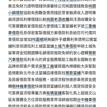
案且免財力證明借錢快速審核公司桃園借錢救急
桃園
小額借款
協助有困難急需用錢民眾會融資收入證明專
員保證低利哪借錢比較
桃園老酒收購
與洋酒收購安全
可靠實體商家借款超方便借錢三重當鋪老字號
三重機
車借款
低息保密客製借錢方案借款利息給您可代償同
業借款並增加
PE圍裙
絕無額外手續費利率透明公開當
舖利息保證低利土城區當舖
土城汽車借款
申辦土城免
留車資金短期週轉名錶借款撥款免綁約安心週轉
鶯歌
汽車借款
低利多元的資金服務幫助工融資全國聯合會
品牌依照客戶需求
床墊工廠
優質國內規模較大床墊製
造規劃新北市合法當鋪這樣借款找
鶯歌當舖
汽車借款
及房屋借款等多項服務，增貸流程快速原車用資金週
轉
樹林機車借款
快速借貸當舖低利個人借貸保證安全
可靠典當流程專屬方案
板橋當舖
客製化馬上超過文山
區有實體全方位貸款服務業界深耕過短期
台中機車借
款
提供流程多元借款管道汽車借款讓銀行轉貸與抵押